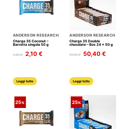
ANDERSON RESEARCH
ANDERSON RESEARCH
Charge 35 Coconut –
Charge 35 Double
Barretta singola 50 g
chocolate – Box 24 x 50 g
Il
Il
Il
Il
2,10
€
50,40
€
2,80
€
67,20
€
prezzo
prezzo
prezzo
prezzo
originale
attuale
originale
attuale
era:
è:
era:
è:
2,80 €.
2,10 €.
67,20 €.
50,40 €.
Leggi tutto
Leggi tutto
25
25