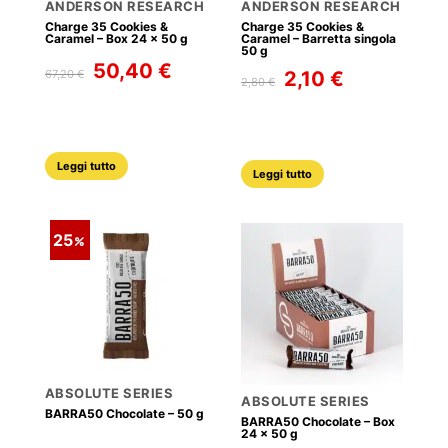
ANDERSON RESEARCH
ANDERSON RESEARCH
Charge 35 Cookies &
Charge 35 Cookies &
Caramel – Box 24 x 50 g
Caramel – Barretta singola
50 g
Il
Il
50,40
€
Il
Il
2,10
€
67,20
€
2,80
€
prezzo
prezzo
prezzo
prezzo
originale
attuale
originale
attuale
era:
è:
era:
è:
67,20 €.
50,40 €.
2,80 €.
2,10 €.
Leggi tutto
Leggi tutto
25
ABSOLUTE SERIES
ABSOLUTE SERIES
BARRA50 Chocolate – 50 g
BARRA50 Chocolate – Box
24 x 50 g