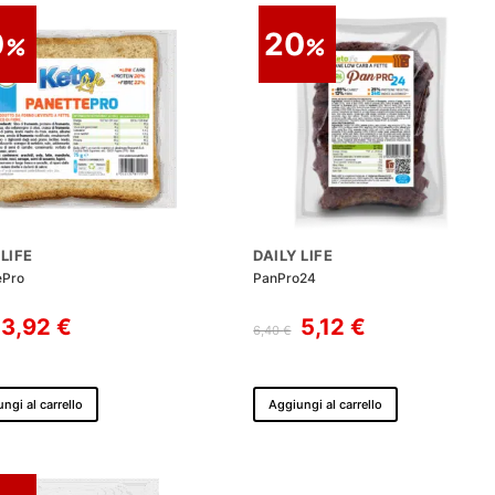
0
20
 LIFE
DAILY LIFE
ePro
PanPro24
Il
Il
Il
Il
3,92
€
5,12
€
6,40
€
prezzo
prezzo
prezzo
prezzo
originale
attuale
originale
attuale
era:
è:
era:
è:
ngi al carrello
Aggiungi al carrello
4,90 €.
3,92 €.
6,40 €.
5,12 €.