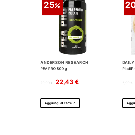
25
2
ANDERSON RESEARCH
DAILY
PEA PRO 800 g
PiadìP
Il
Il
22,43
€
29,90
€
5,90
€
prezzo
prezzo
originale
attuale
era:
è:
Aggiungi al carrello
Aggiu
29,90 €.
22,43 €.