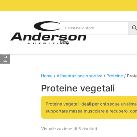
Blog
FILTRA
Home
/
Alimentazione sportiva
/
Proteine
/ Prote
Proteine vegetali
Proteine vegetali ideali per chi segue un’alim
supportare massa muscolare e recupero, con un
Visualizzazione di 5 risultati