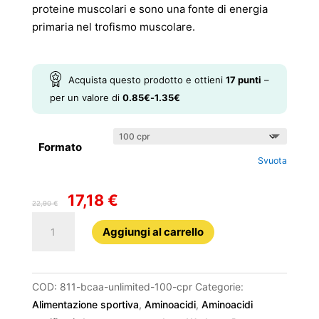
proteine muscolari e sono una fonte di energia
primaria nel trofismo muscolare.
Acquista questo prodotto e ottieni
17
punti
–
per un valore di
0.85
€
-
1.35
€
Formato
Svuota
17,18
€
Il
Il
22,90
€
prezzo
prezzo
811
Aggiungi al carrello
originale
attuale
BCAA
era:
è:
Unlimited
22,90 €.
17,18 €.
quantità
COD:
811-bcaa-unlimited-100-cpr
Categorie:
Alimentazione sportiva
,
Aminoacidi
,
Aminoacidi