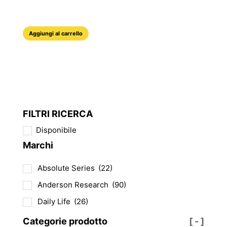
originale
attuale
era:
è:
17,90 €.
13,43 €.
Aggiungi al carrello
FILTRI RICERCA
Disponibile
Marchi
Absolute Series
(22)
Anderson Research
(90)
Daily Life
(26)
Categorie prodotto
[ - ]