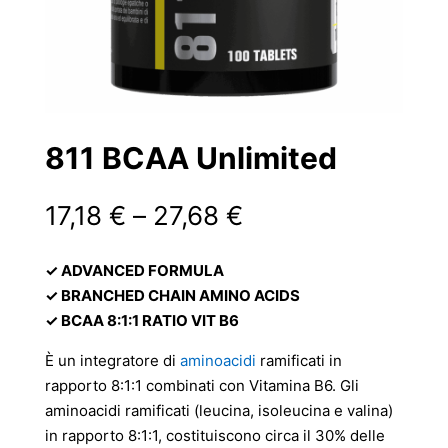
811 BCAA Unlimited
Fascia
17,18
€
–
27,68
€
di
prezzo:
✓ ADVANCED FORMULA
da
✓ BRANCHED CHAIN AMINO ACIDS
17,18 €
✓ BCAA 8:1:1 RATIO VIT B6
a
27,68 €
È un integratore di
aminoacidi
ramificati in
rapporto 8:1:1 combinati con Vitamina B6. Gli
aminoacidi ramificati (leucina, isoleucina e valina)
in rapporto 8:1:1, costituiscono circa il 30% delle