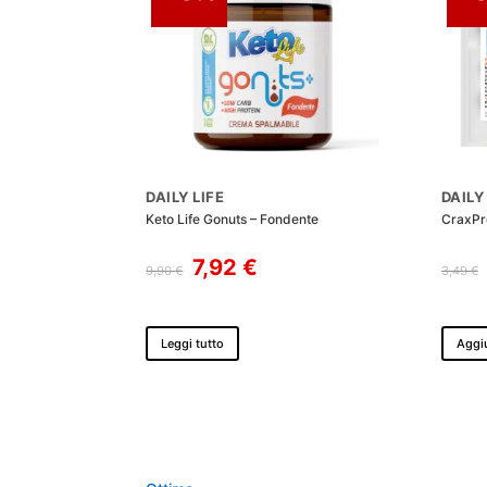
DAILY LIFE
DAILY
Keto Life Gonuts – Fondente
CraxPr
Il
Il
7,92
€
9,90
€
3,49
€
prezzo
prezzo
originale
attuale
era:
è:
Leggi tutto
Aggiu
9,90 €.
7,92 €.