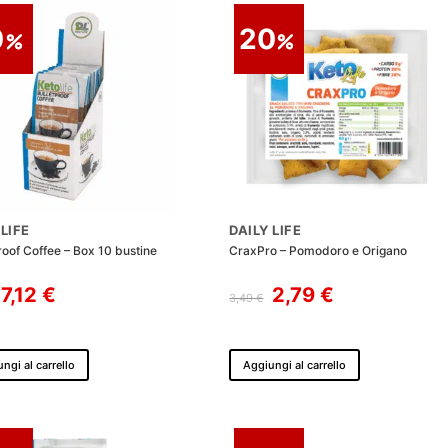
0
20
 LIFE
DAILY LIFE
roof Coffee – Box 10 bustine
CraxPro – Pomodoro e Origano
Il
Il
Il
Il
7,12
€
2,79
€
3,49
€
prezzo
prezzo
prezzo
prezzo
originale
attuale
originale
attuale
era:
è:
era:
è:
ngi al carrello
Aggiungi al carrello
8,90 €.
7,12 €.
3,49 €.
2,79 €.