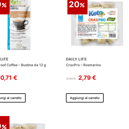
0
20
 LIFE
DAILY LIFE
roof Coffee – Bustina da 12 g
CraxPro – Rosmarino
Il
Il
Il
Il
0,71
€
2,79
€
3,49
€
prezzo
prezzo
prezzo
prezzo
originale
attuale
originale
attuale
era:
è:
era:
è:
ngi al carrello
Aggiungi al carrello
0,89 €.
0,71 €.
3,49 €.
2,79 €.
0