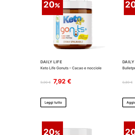
20
2
DAILY LIFE
DAILY
Keto Life Gonuts – Cacao e nocciole
Bulletp
Il
Il
7,92
€
9,90
€
0,89
€
prezzo
prezzo
originale
attuale
era:
è:
Leggi tutto
Aggiu
9,90 €.
7,92 €.
20
2