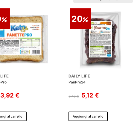
0
20
 LIFE
DAILY LIFE
ePro
PanPro24
Il
Il
Il
Il
3,92
€
5,12
€
6,40
€
prezzo
prezzo
prezzo
prezzo
originale
attuale
originale
attuale
era:
è:
era:
è:
ngi al carrello
Aggiungi al carrello
4,90 €.
3,92 €.
6,40 €.
5,12 €.