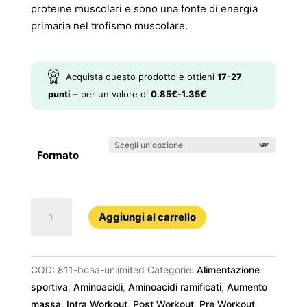
proteine muscolari e sono una fonte di energia
primaria nel trofismo muscolare.
Acquista questo prodotto e ottieni
17-27
punti
– per un valore di
0.85
€
-
1.35
€
Formato
811
Aggiungi al carrello
BCAA
Unlimited
quantità
COD:
811-bcaa-unlimited
Categorie:
Alimentazione
sportiva
,
Aminoacidi
,
Aminoacidi ramificati
,
Aumento
massa
,
Intra Workout
,
Post Workout
,
Pre Workout