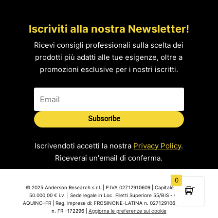
Iscriviti alla nostra Newsletter!
Ricevi consigli professionali sulla scelta dei
prodotti più adatti alle tue esigenze, oltre a
promozioni esclusive per i nostri iscritti.
Subscribe
Iscrivendoti accetti la nostra
Privacy Policy
.
Riceverai un'email di conferma.
0
© 2025 Anderson Research s.r.l. | P.IVA 02712910609 | Capitale Sociale
50.000,00 € i.v. | Sede legale in Loc. Filetti Superiore 55/BIS - 03031
AQUINO-FR | Reg. imprese di: FROSINONE-LATINA n. 02712910609 | REA
n. FR -172296 |
Aggiorna le preferenze sui cookie