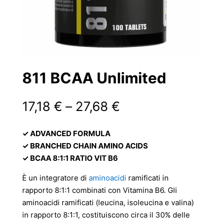
811 BCAA Unlimited
Fascia
17,18
€
–
27,68
€
di
prezzo:
✓ ADVANCED FORMULA
da
✓ BRANCHED CHAIN AMINO ACIDS
17,18 €
✓ BCAA 8:1:1 RATIO VIT B6
a
27,68 €
È un integratore di
aminoacidi
ramificati in
rapporto 8:1:1 combinati con Vitamina B6. Gli
aminoacidi ramificati (leucina, isoleucina e valina)
in rapporto 8:1:1, costituiscono circa il 30% delle