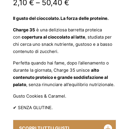
Fascia
2,10
€
–
50,40
€
di
prezzo:
Il gusto del cioccolato. La forza delle proteine.
da
2,10 €
Charge 35
è una deliziosa barretta proteica
a
con
copertura al cioccolato al latte
, studiata per
50,40 €
chi cerca uno snack nutriente, gustoso e a basso
contenuto di zuccheri.
Perfetta quando hai fame, dopo l’allenamento o
durante la giornata, Charge 35 unisce
alto
contenuto proteico e grande soddisfazione al
palato
, senza rinunciare all’equilibrio nutrizionale.
Gusto Cookies & Caramel.
✔ SENZA GLUTINE.
SCOPRI TUTTI I GUSTI