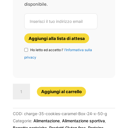
disponibile.
Aggiungi alla lista di attesa
Ho letto ed accetto l'
l’Informativa sulla
privacy
Charge
Aggiungi al carrello
35
Cookies
&
COD:
charge-35-cookies-caramel-Box-24-x-50-g
Caramel
Categorie:
Alimentazione
,
Alimentazione sportiva
,
quantità
Barrette proteiche
,
Prodotti Gluten free
,
Proteine
,