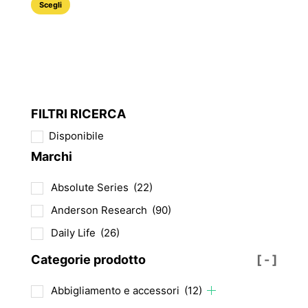
Questo
50,40 €
Scegli
prodotto
ha
più
varianti.
Le
opzioni
FILTRI RICERCA
possono
Disponibile
essere
Marchi
scelte
nella
Absolute Series
(22)
pagina
del
Anderson Research
(90)
prodotto
Daily Life
(26)
Categorie prodotto
[ - ]
Abbigliamento e accessori
(12)