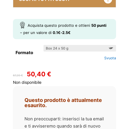
Acquista questo prodotto e ottieni
50
punti
– per un valore di
0.1
€
-
2.5
€
Formato
Svuota
50,40
€
Il
Il
67,20
€
prezzo
prezzo
Non disponibile
originale
attuale
era:
è:
Questo prodotto è attualmente
67,20 €.
50,40 €.
esaurito.
Non preoccuparti: inserisci la tua email
e ti avviseremo quando sarà di nuovo