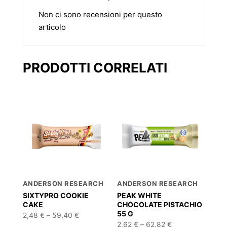
Non ci sono recensioni per questo
articolo
PRODOTTI CORRELATI
ANDERSON RESEARCH
ANDERSON RESEARCH
SIXTYPRO COOKIE
PEAK WHITE
CAKE
CHOCOLATE PISTACHIO
55 G
Fascia
2,48
€
–
59,40
€
di
Fascia
2,62
€
–
62,82
€