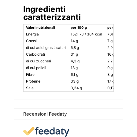
Ingredienti
caratterizzanti
Valori nutrizionali
per 100 g
per barretta 50 g
Energia
1521 kJ / 364 kcal
761 kJ – 182 Kcal
Grassi
14 g
7 g
di cui acidi grassi saturi
5,8 g
2,9 g
Carboidrati
31 g
16 g
di cui zuccheri
4,3 g
2,2 g
di cui polioli
18 g
9 g
Fibre
6,1 g
3 g
Proteine
33 g
17 g
Sale
0,34 g
0,17 g
Recensioni Feedaty