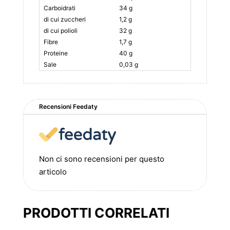
Carboidrati
34 g
di cui zuccheri
1,2 g
di cui polioli
32 g
Fibre
1,7 g
Proteine
40 g
Sale
0,03 g
Recensioni Feedaty
Non ci sono recensioni per questo
articolo
PRODOTTI CORRELATI