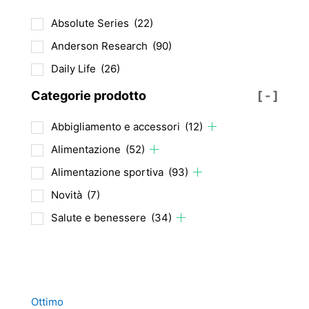
possono
Absolute Series
(22)
essere
Anderson Research
(90)
scelte
nella
Daily Life
(26)
pagina
Categorie prodotto
[ - ]
del
prodotto
Abbigliamento e accessori
(12)
Alimentazione
(52)
Alimentazione sportiva
(93)
Novità
(7)
Salute e benessere
(34)
Ottimo