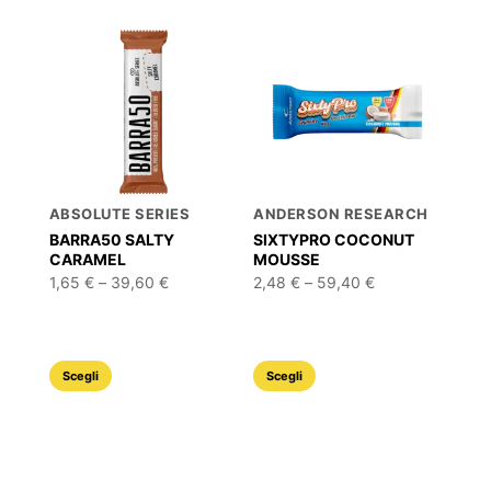
ABSOLUTE SERIES
ANDERSON RESEARCH
BARRA50 SALTY
SIXTYPRO COCONUT
CARAMEL
MOUSSE
Fascia
Fascia
1,65
€
–
39,60
€
2,48
€
–
59,40
€
di
di
prezzo:
prezzo:
da
da
1,65 €
2,48 €
a
a
Questo
Questo
39,60 €
59,40 €
Scegli
Scegli
prodotto
prodotto
ha
ha
più
più
varianti.
varianti.