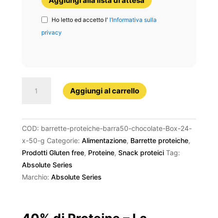
Aggiungi alla lista di attesa
Ho letto ed accetto l'
l’Informativa sulla
privacy
BARRA50
Aggiungi al carrello
Chocolate
quantità
COD:
barrette-proteiche-barra50-chocolate-Box-24-
x-50-g
Categorie:
Alimentazione
,
Barrette proteiche
,
Prodotti Gluten free
,
Proteine
,
Snack proteici
Tag:
Absolute Series
Marchio:
Absolute Series