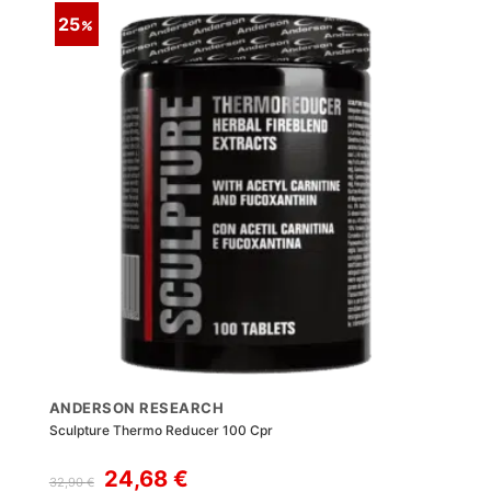
25
ANDERSON RESEARCH
Sculpture Thermo Reducer 100 Cpr
Il
Il
24,68
€
32,90
€