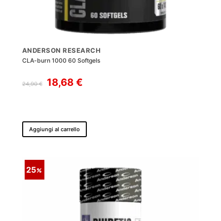
ANDERSON RESEARCH
CLA-burn 1000 60 Softgels
Il
Il
18,68
€
24,90
€
prezzo
prezzo
originale
attuale
era:
è:
24,90 €.
18,68 €.
Aggiungi al carrello
25