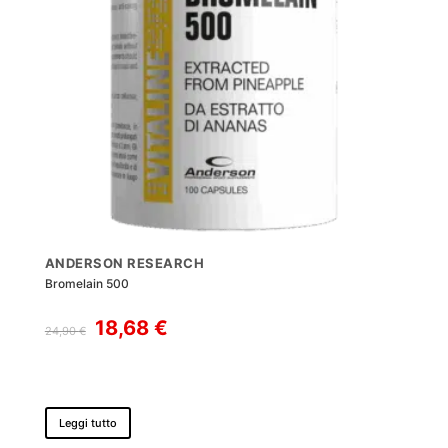
ANDERSON RESEARCH
Bromelain 500
Il
Il
18,68
€
24,90
€
prezzo
prezzo
originale
attuale
era:
è:
24,90 €.
18,68 €.
Leggi tutto