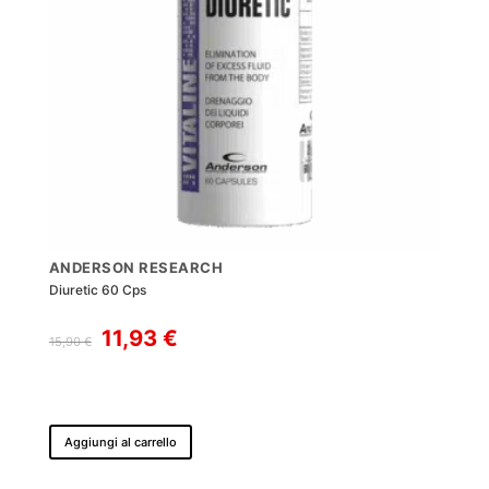
ANDERSON RESEARCH
Diuretic 60 Cps
Il
Il
11,93
€
15,90
€
prezzo
prezzo
originale
attuale
era:
è:
15,90 €.
11,93 €.
Aggiungi al carrello