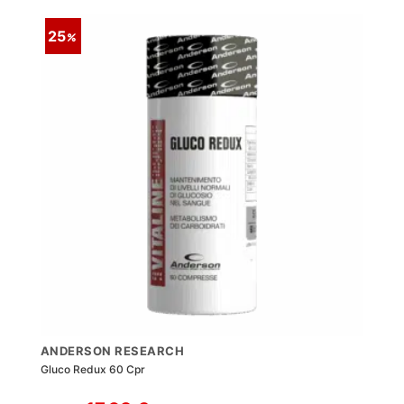
25
ANDERSON RESEARCH
Gluco Redux 60 Cpr
Il
Il