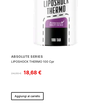
ABSOLUTE SERIES
LIPOSHOCK THERMO 100 Cpr
Il
Il
18,68
€
24,90
€
prezzo
prezzo
originale
attuale
era:
è:
24,90 €.
18,68 €.
Aggiungi al carrello