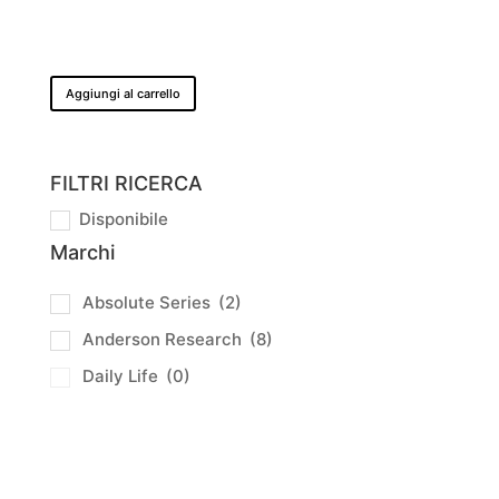
prezzo
prezzo
originale
attuale
era:
è:
32,90 €.
24,68 €.
Aggiungi al carrello
FILTRI RICERCA
Disponibile
Marchi
Absolute Series
(2)
Anderson Research
(8)
Daily Life
(0)