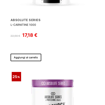
ABSOLUTE SERIES
L-CARNITINE 1000
Il
Il
17,18
€
22,90
€
prezzo
prezzo
originale
attuale
era:
è:
22,90 €.
17,18 €.
Aggiungi al carrello
25