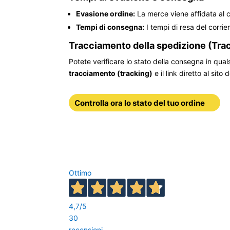
Evasione ordine:
La merce viene affidata al co
Tempi di consegna:
I tempi di resa del corrie
Tracciamento della spedizione (Trac
Potete verificare lo stato della consegna in qua
tracciamento (tracking)
e il link diretto al si
Controlla ora lo stato del tuo ordine
Ottimo
4,7
/5
30
recensioni