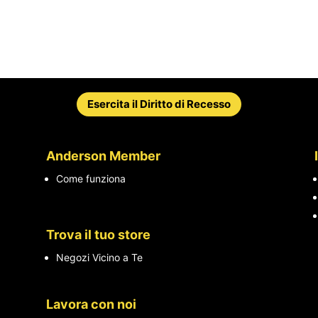
Esercita il Diritto di Recesso
Anderson Member
Come funziona
Trova il tuo store
Negozi Vicino a Te
Lavora con noi