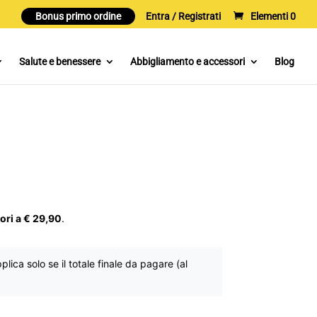
Bonus primo ordine
Entra / Registrati
Elementi 0
Salute e benessere
Abbigliamento e accessori
Blog
iori a € 29,90
.
lica solo se il totale finale da pagare (al