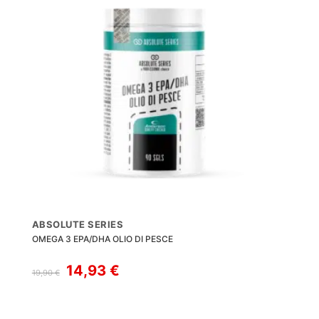
ABSOLUTE SERIES
OMEGA 3 EPA/DHA OLIO DI PESCE
Il
Il
14,93
€
19,90
€
prezzo
prezzo
originale
attuale
era:
è: