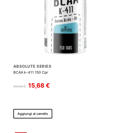
ABSOLUTE SERIES
BCAA k-411 150 Cpr
Il
Il
15,68
€
20,90
€
prezzo
prezzo
originale
attuale
era:
è:
20,90 €.
15,68 €.
Aggiungi al carrello