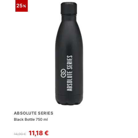
25
ABSOLUTE SERIES
Black Bottle 750 ml
Il
Il
11,18
€
14,90
€