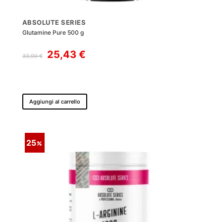
ABSOLUTE SERIES
Glutamine Pure 500 g
Il
Il
25,43
€
33,90
€
prezzo
prezzo
originale
attuale
era:
è:
33,90 €.
25,43 €.
Aggiungi al carrello
25