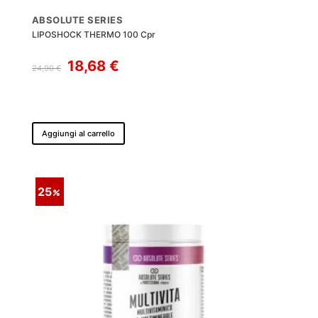
ABSOLUTE SERIES
LIPOSHOCK THERMO 100 Cpr
Il
Il
18,68
€
24,90
€
prezzo
prezzo
originale
attuale
era:
è:
24,90 €.
18,68 €.
Aggiungi al carrello
25