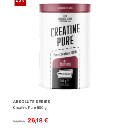
25
ABSOLUTE SERIES
Creatine Pure 500 g
Il
Il
26,18
€
34,90
€
prezzo
prezzo