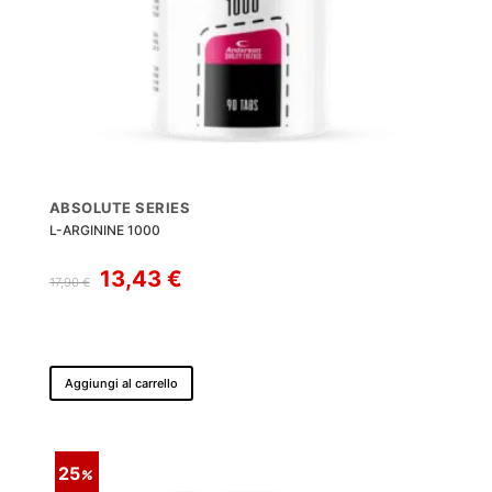
ABSOLUTE SERIES
L-ARGININE 1000
Il
Il
13,43
€
17,90
€
prezzo
prezzo
originale
attuale
era:
è:
17,90 €.
13,43 €.
Aggiungi al carrello
25