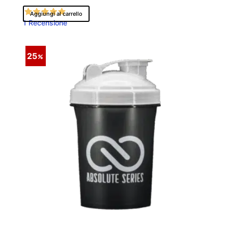
19,90 €.
14,93 €.
Aggiungi al carrello
1 Recensione
25