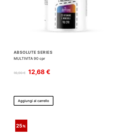
ABSOLUTE SERIES
MULTIVITA 90 cpr
Il
Il
12,68
€
16,90
€
prezzo
prezzo
originale
attuale
era:
è:
16,90 €.
12,68 €.
Aggiungi al carrello
25