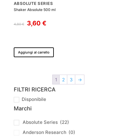
ABSOLUTE SERIES
Shaker Absolute 500 ml
Il
Il
3,60
€
4,80
€
prezzo
prezzo
originale
attuale
era:
è:
4,80 €.
3,60 €.
Aggiungi al carrello
1
2
3
→
FILTRI RICERCA
Disponibile
Marchi
Absolute Series
(22)
Anderson Research
(0)