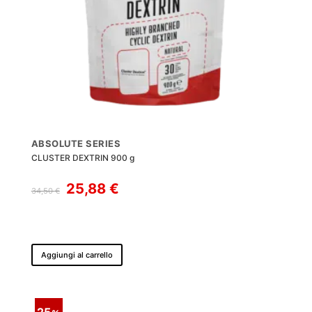
ABSOLUTE SERIES
CLUSTER DEXTRIN 900 g
Il
Il
25,88
€
34,50
€
prezzo
prezzo
originale
attuale
era:
è:
34,50 €.
25,88 €.
Aggiungi al carrello