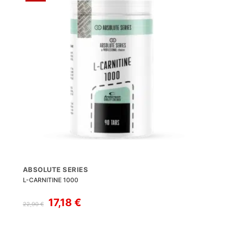
ABSOLUTE SERIES
L-CARNITINE 1000
Il
Il
17,18
€
22,90
€
prezzo
prezzo
originale
attuale