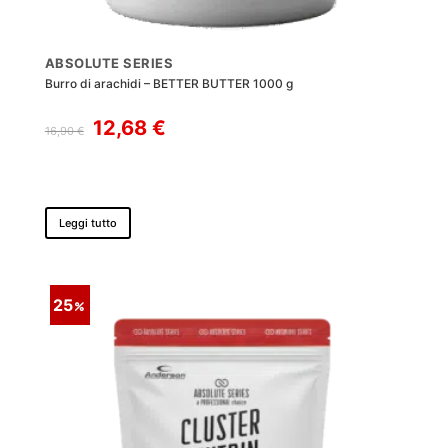
ABSOLUTE SERIES
Burro di arachidi – BETTER BUTTER 1000 g
Il
Il
12,68
€
16,90
€
prezzo
prezzo
originale
attuale
era:
è:
16,90 €.
12,68 €.
Leggi tutto
25