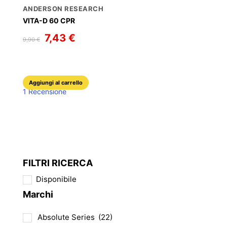
scelte
ANDERSON RESEARCH
nella
VITA-D 60 CPR
pagina
Il
7,43
€
Il
del
9,90
€
prezzo
prezzo
originale
attuale
prodotto
era:
è:
9,90 €.
7,43 €.
Aggiungi al carrello
1 Recensione
FILTRI RICERCA
Disponibile
Marchi
Absolute Series
(22)