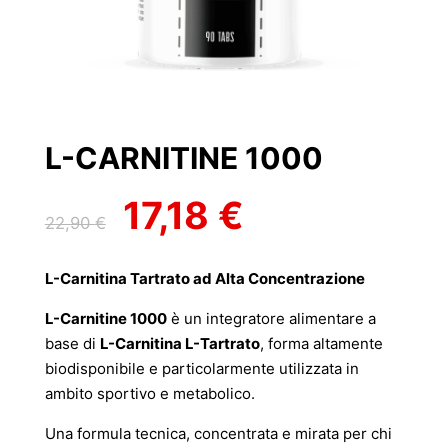
L-CARNITINE 1000
17,18
€
Il
Il
22,90
€
prezzo
prezzo
originale
attuale
L-Carnitina Tartrato ad Alta Concentrazione
era:
è:
22,90 €.
17,18 €.
L-Carnitine 1000
è un integratore alimentare a
base di
L-Carnitina L-Tartrato
, forma altamente
biodisponibile e particolarmente utilizzata in
ambito sportivo e metabolico.
Una formula tecnica, concentrata e mirata per chi