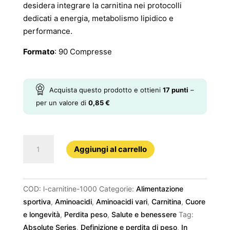
desidera integrare la carnitina nei protocolli
dedicati a energia, metabolismo lipidico e
performance.
Formato
: 90 Compresse
Acquista questo prodotto e ottieni
17
punti
–
per un valore di
0,85
€
L-
Aggiungi al carrello
CARNITINE
1000
quantità
COD:
l-carnitine-1000
Categorie:
Alimentazione
sportiva
,
Aminoacidi
,
Aminoacidi vari
,
Carnitina
,
Cuore
e longevità
,
Perdita peso
,
Salute e benessere
Tag:
Absolute Series
,
Definizione e perdita di peso
,
In