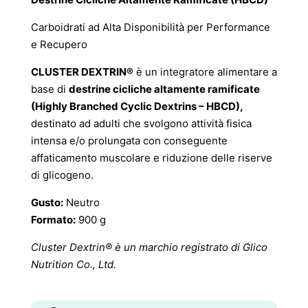
era:
è:
34,50 €.
25,88 €.
Carboidrati ad Alta Disponibilità per Performance
e Recupero
CLUSTER DEXTRIN®
è un integratore alimentare a
base di
destrine cicliche altamente ramificate
(Highly Branched Cyclic Dextrins – HBCD),
destinato ad adulti che svolgono attività fisica
intensa e/o prolungata con conseguente
affaticamento muscolare e riduzione delle riserve
di glicogeno.
Gusto:
Neutro
Formato:
900 g
Cluster Dextrin® è un marchio registrato di Glico
Nutrition Co., Ltd.