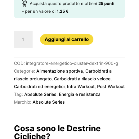
Acquista questo prodotto e ottieni
25
punti
– per un valore di
1,25
€
CLUSTER
Aggiungi al carrello
DEXTRIN
900
g
COD:
integratore-energetico-cluster-dextrin-900-g
quantità
Categorie:
Alimentazione sportiva
,
Carboidrati a
rilascio prolungato
,
Carboidrati a rilascio veloce
,
Carboidrati ed energetici
,
Intra Workout
,
Post Workout
Tag:
Absolute Series
,
Energia e resistenza
Marchio:
Absolute Series
Cosa sono le Destrine
Cicliche?