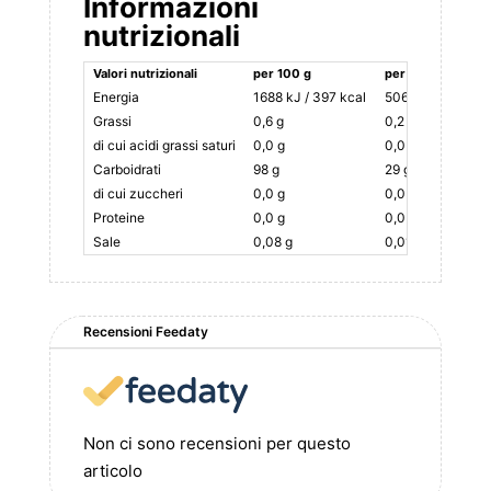
Informazioni
nutrizionali
Valori nutrizionali
per 100 g
per dose 30 g
Energia
1688 kJ / 397 kcal
506 kJ / 119 kcal
Grassi
0,6 g
0,2 g
di cui acidi grassi saturi
0,0 g
0,0 g
Carboidrati
98 g
29 g
di cui zuccheri
0,0 g
0,0 g
Proteine
0,0 g
0,0 g
Sale
0,08 g
0,01 g
Recensioni Feedaty
Non ci sono recensioni per questo
articolo