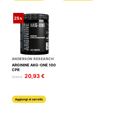
25
ANDERSON RESEARCH
ARGININE AKG-ONE 100
CPR
Il
20,93
€
Il
27,90
€
prezzo
prezzo
originale
attuale
era:
è:
27,90 €.
20,93 €.
Aggiungi al carrello