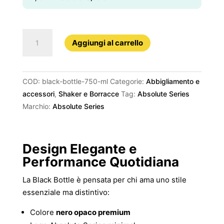
Black
Aggiungi al carrello
Bottle
750
ml
COD:
black-bottle-750-ml
Categorie:
Abbigliamento e
quantità
accessori
,
Shaker e Borracce
Tag:
Absolute Series
Marchio:
Absolute Series
Design Elegante e
Performance Quotidiana
La Black Bottle è pensata per chi ama uno stile
essenziale ma distintivo:
Colore
nero opaco premium