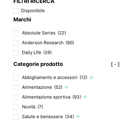
FILTRI RICERCA
possono
Disponibile
essere
Marchi
scelte
nella
Absolute Series
(22)
pagina
del
Anderson Research
(90)
prodotto
Daily Life
(26)
Categorie prodotto
[ - ]
Abbigliamento e accessori
(12)
Alimentazione
(52)
Alimentazione sportiva
(93)
Novità
(7)
Salute e benessere
(34)