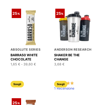
25
25
ABSOLUTE SERIES
ANDERSON RESEARCH
BARRA50 WHITE
SHAKER BE THE
CHOCOLATE
CHANGE
Fascia
1,65
€
-
39,60
€
3,68
€
di
prezzo:
da
1,65 €
a
Questo
Questo
39,60 €
Scegli
Scegli
1 Recensione
prodotto
prodotto
ha
ha
più
più
25