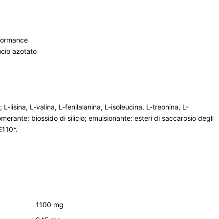
rformance
ncio azotato
 L-lisina, L-valina, L-fenilalanina, L-isoleucina, L-treonina, L-
erante: biossido di silicio; emulsionante: esteri di saccarosio degli
E110*.
1100 mg