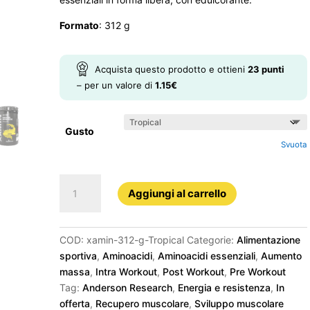
Formato
: 312 g
Acquista questo prodotto e ottieni
23
punti
– per un valore di
1.15
€
Gusto
Svuota
Xamin
Aggiungi al carrello
312
g
quantità
COD:
xamin-312-g-Tropical
Categorie:
Alimentazione
sportiva
,
Aminoacidi
,
Aminoacidi essenziali
,
Aumento
massa
,
Intra Workout
,
Post Workout
,
Pre Workout
Tag:
Anderson Research
,
Energia e resistenza
,
In
offerta
,
Recupero muscolare
,
Sviluppo muscolare