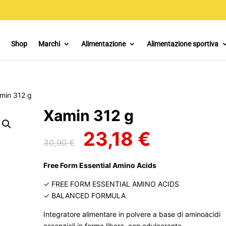
Shop
Marchi
Alimentazione
Alimentazione sportiva
min 312 g
Xamin 312 g
23,18
€
Il
Il
30,90
€
prezzo
prezzo
originale
attuale
Free Form Essential Amino Acids
era:
è:
30,90 €.
23,18 €.
✓ FREE FORM ESSENTIAL AMINO ACIDS
✓ BALANCED FORMULA
Integratore alimentare in polvere a base di aminoacidi
essenziali in forma libera, con edulcorante.