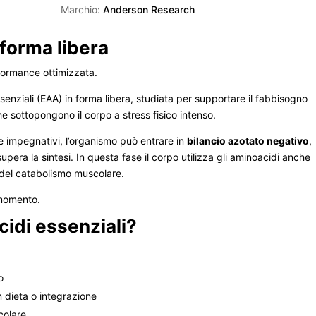
Marchio:
Anderson Research
 forma libera
formance ottimizzata.
enziali (EAA) in forma libera, studiata per supportare il fabbisogno
che sottopongono il corpo a stress fisico intenso.
e impegnativi, l’organismo può entrare in
bilancio azotato negativo
,
pera la sintesi. In questa fase il corpo utilizza gli aminoacidi anche
del catabolismo muscolare.
 momento.
idi essenziali?
o
 dieta o integrazione
colare