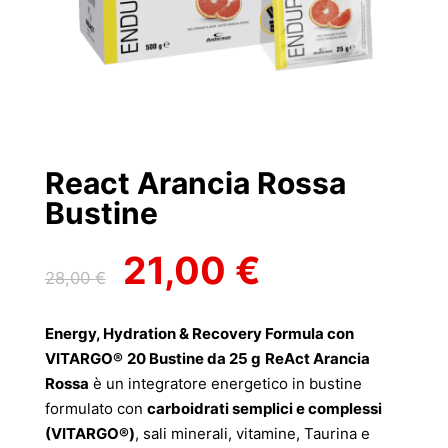
React Arancia Rossa
Bustine
21,00
€
Il
Il
28,00
€
prezzo
prezzo
originale
attuale
Energy, Hydration & Recovery Formula con
era:
è:
VITARGO®
20 Bustine da 25 g
ReAct Arancia
28,00 €.
21,00 €.
Rossa
è un integratore energetico in bustine
formulato con
carboidrati semplici e complessi
(VITARGO®)
, sali minerali, vitamine, Taurina e