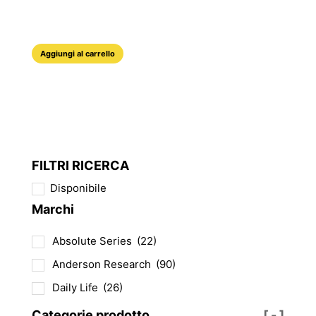
originale
attuale
era:
è:
23,90 €.
17,93 €.
Aggiungi al carrello
FILTRI RICERCA
Disponibile
Marchi
Absolute Series
(22)
Anderson Research
(90)
Daily Life
(26)
Categorie prodotto
[ - ]