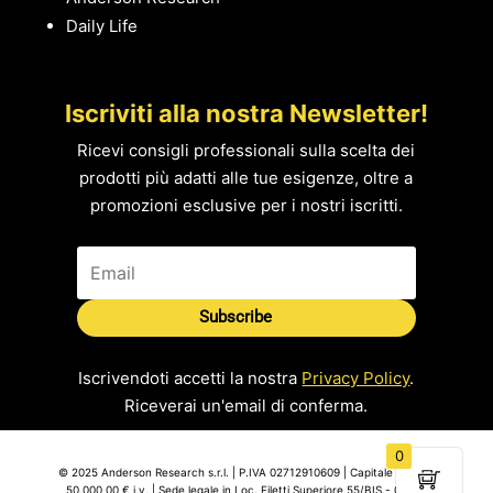
Daily Life
Iscriviti alla nostra Newsletter!
Ricevi consigli professionali sulla scelta dei
prodotti più adatti alle tue esigenze, oltre a
promozioni esclusive per i nostri iscritti.
Subscribe
Iscrivendoti accetti la nostra
Privacy Policy
.
Riceverai un'email di conferma.
0
© 2025 Anderson Research s.r.l. | P.IVA 02712910609 | Capitale Sociale
50.000,00 € i.v. | Sede legale in Loc. Filetti Superiore 55/BIS - 03031