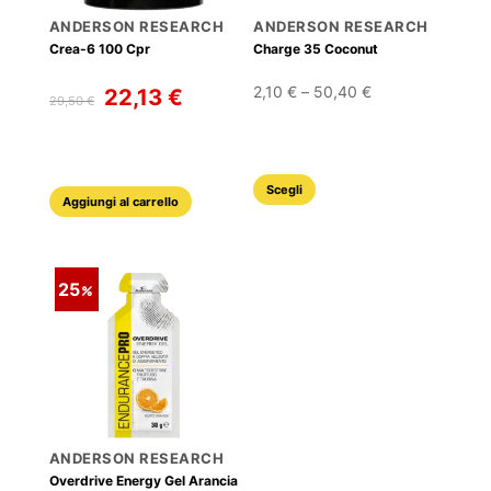
ANDERSON RESEARCH
ANDERSON RESEARCH
Crea-6 100 Cpr
Charge 35 Coconut
Il
Il
Fascia
2,10
€
–
50,40
€
22,13
€
29,50
€
prezzo
prezzo
di
originale
attuale
prezzo:
era:
è:
da
Questo
29,50 €.
22,13 €.
Scegli
2,10 €
Aggiungi al carrello
prodotto
a
ha
50,40 €
più
25
varianti.
Le
opzioni
possono
essere
scelte
ANDERSON RESEARCH
nella
Overdrive Energy Gel Arancia
pagina