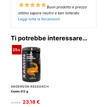
Buon prodotto e prezzo
ottimo sapore neutro e ben tollerato
Leggi tutte le Recensioni
Ti potrebbe interessare…
25
ANDERSON RESEARCH
Xamin 312 g
Il
Il
23,18
€
30,90
€
prezzo
prezzo