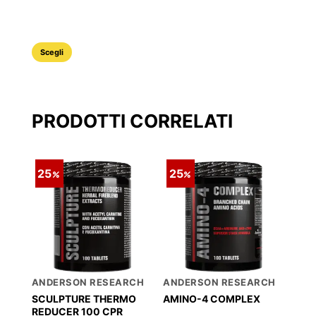
originale
attuale
era:
è:
30,90 €.
23,18 €.
Questo
Scegli
prodotto
ha
più
PRODOTTI CORRELATI
varianti.
Le
opzioni
25
25
possono
essere
scelte
nella
pagina
del
prodotto
ANDERSON RESEARCH
ANDERSON RESEARCH
SCULPTURE THERMO
AMINO-4 COMPLEX
REDUCER 100 CPR