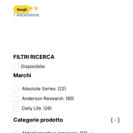
Questo
Scegli
1 Recensione
prodotto
ha
più
varianti.
Le
opzioni
FILTRI RICERCA
possono
Disponibile
essere
Marchi
scelte
nella
Absolute Series
(22)
pagina
del
Anderson Research
(90)
prodotto
Daily Life
(26)
Categorie prodotto
[ - ]