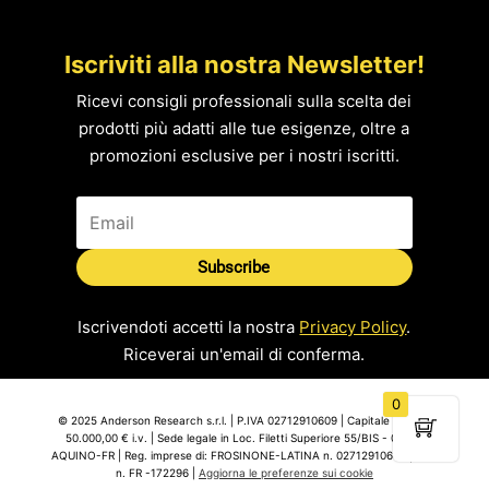
Iscriviti alla nostra Newsletter!
Ricevi consigli professionali sulla scelta dei
prodotti più adatti alle tue esigenze, oltre a
promozioni esclusive per i nostri iscritti.
Subscribe
Iscrivendoti accetti la nostra
Privacy Policy
.
Riceverai un'email di conferma.
0
© 2025 Anderson Research s.r.l. | P.IVA 02712910609 | Capitale Sociale
50.000,00 € i.v. | Sede legale in Loc. Filetti Superiore 55/BIS - 03031
AQUINO-FR | Reg. imprese di: FROSINONE-LATINA n. 02712910609 | REA
n. FR -172296 |
Aggiorna le preferenze sui cookie