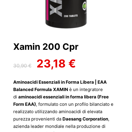
Xamin 200 Cpr
23,18
€
Il
Il
30,90
€
prezzo
prezzo
originale
attuale
Aminoacidi Essenziali in Forma Libera | EAA
era:
è:
Balanced Formula
XAMIN
è un integratore
30,90 €.
23,18 €.
di
aminoacidi essenziali in forma libera (Free
Form EAA)
, formulato con un profilo bilanciato e
realizzato utilizzando aminoacidi di elevata
purezza provenienti da
Daesang Corporation
,
azienda leader mondiale nella produzione di