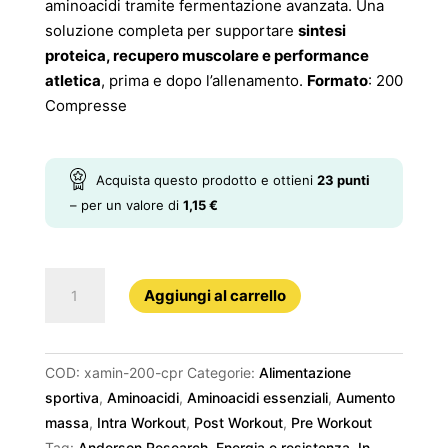
aminoacidi tramite fermentazione avanzata. Una
soluzione completa per supportare
sintesi
proteica, recupero muscolare e performance
atletica
, prima e dopo l’allenamento.
Formato
: 200
Compresse
Acquista questo prodotto e ottieni
23
punti
– per un valore di
1,15
€
Xamin
Aggiungi al carrello
200
Cpr
quantità
COD:
xamin-200-cpr
Categorie:
Alimentazione
sportiva
,
Aminoacidi
,
Aminoacidi essenziali
,
Aumento
massa
,
Intra Workout
,
Post Workout
,
Pre Workout
Tag:
Anderson Research
,
Energia e resistenza
,
In