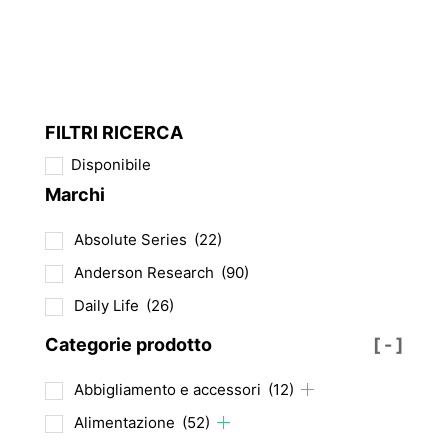
ha
più
varianti.
Le
opzioni
FILTRI RICERCA
possono
Disponibile
essere
Marchi
scelte
nella
Absolute Series
(22)
pagina
del
Anderson Research
(90)
prodotto
Daily Life
(26)
Categorie prodotto
[ - ]
Abbigliamento e accessori
(12)
Alimentazione
(52)