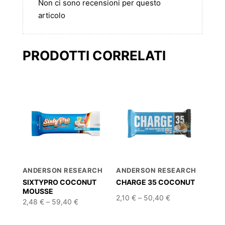
Non ci sono recensioni per questo
articolo
PRODOTTI CORRELATI
ANDERSON RESEARCH
ANDERSON RESEARCH
SIXTYPRO COCONUT
CHARGE 35 COCONUT
MOUSSE
Fascia
2,10
€
–
50,40
€
Fascia
2,48
€
–
59,40
€
di
di
prezzo:
prezzo:
da
da