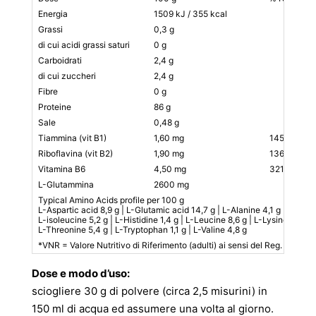
Energia
1509 kJ / 355 kcal
Grassi
0,3 g
di cui acidi grassi saturi
0 g
Carboidrati
2,4 g
di cui zuccheri
2,4 g
Fibre
0 g
Proteine
86 g
Sale
0,48 g
Tiammina (vit B1)
1,60 mg
145
Riboflavina (vit B2)
1,90 mg
136
Vitamina B6
4,50 mg
321
L-Glutammina
2600 mg
Typical Amino Acids profile per 100 g
L-Aspartic acid 8,9 g | L-Glutamic acid 14,7 g | L-Alanine 4,1 g | L-Argin
L-isoleucine 5,2 g | L-Histidine 1,4 g | L-Leucine 8,6 g | L-Lysine 7,8 g |
L-Threonine 5,4 g | L-Tryptophan 1,1 g | L-Valine 4,8 g
*VNR = Valore Nutritivo di Riferimento (adulti) ai sensi del Reg. 1169/2
Dose e modo d’uso:
sciogliere 30 g di polvere (circa 2,5 misurini) in
150 ml di acqua ed assumere una volta al giorno.