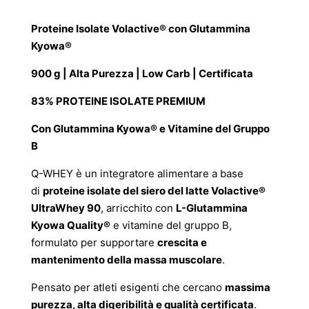
prezzo
prezzo
originale
attuale
Proteine Isolate Volactive® con Glutammina
era:
è:
Kyowa®
68,90 €.
51,68 €.
900 g | Alta Purezza | Low Carb | Certificata
83% PROTEINE ISOLATE PREMIUM
Con Glutammina Kyowa® e Vitamine del Gruppo
B
Q-WHEY è un integratore alimentare a base
di
proteine isolate del siero del latte Volactive®
UltraWhey 90
, arricchito con
L-Glutammina
Kyowa Quality®
e vitamine del gruppo B,
formulato per supportare
crescita e
mantenimento della massa muscolare
.
Pensato per atleti esigenti che cercano
massima
purezza, alta digeribilità e qualità certificata
.