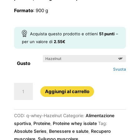
Formato
: 900 g
Acquista questo prodotto e ottieni
51
punti
–
per un valore di
2.55
€
Gusto
Svuota
Q-
Aggiungi al carrello
WHEY
quantità
COD:
q-whey-Hazelnut
Categorie:
Alimentazione
sportiva
,
Proteine
,
Proteine whey isolate
Tag:
Absolute Series
,
Benessere e salute
,
Recupero
muscolare
,
Sviluppo muscolare