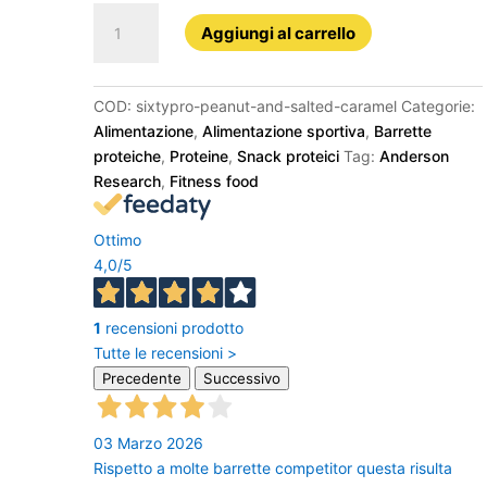
SixtyPro
Aggiungi al carrello
Peanut
and
Salted
COD:
sixtypro-peanut-and-salted-caramel
Categorie:
Caramel
Alimentazione
,
Alimentazione sportiva
,
Barrette
quantità
proteiche
,
Proteine
,
Snack proteici
Tag:
Anderson
Research
,
Fitness food
Ottimo
4,0
/5
1
recensioni prodotto
Tutte le recensioni >
Precedente
Successivo
03 Marzo 2026
Rispetto a molte barrette competitor questa risulta