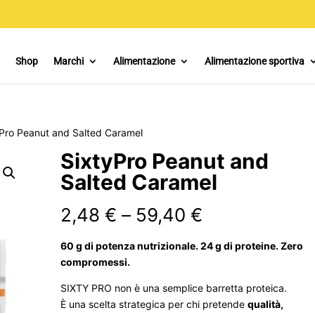
Shop
Marchi
Alimentazione
Alimentazione sportiva
yPro Peanut and Salted Caramel
SixtyPro Peanut and
Salted Caramel
Fascia
2,48
€
–
59,40
€
di
prezzo:
60 g di potenza nutrizionale. 24 g di proteine. Zero
da
compromessi.
2,48 €
SIXTY PRO non è una semplice barretta proteica.
a
È una scelta strategica per chi pretende
qualità,
59,40 €