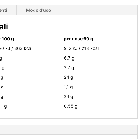
enti
Modo d'uso
ali
r 100 g
per dose 60 g
20 kJ / 363 kcal
912 kJ / 218 kcal
 g
6,7 g
5 g
2,7 g
 g
24 g
 g
1,1 g
 g
24 g
91 g
0,55 g