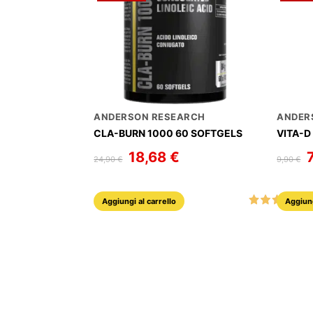
ANDERSON RESEARCH
ANDER
CLA-BURN 1000 60 SOFTGELS
VITA-D
Il
18,68
€
Il
Il
24,90
€
9,90
€
prezzo
prezzo
p
originale
attuale
o
era:
è:
e
24,90 €.
18,68 €.
9
1
Aggiungi al carrello
Aggiung