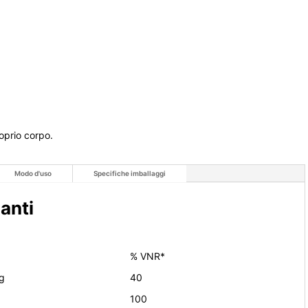
roprio corpo.
Modo d'uso
Specifiche imballaggi
zanti
% VNR*
g
40
100