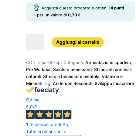
Acquista questo prodotto e ottieni
14
punti
– per un valore di
0,70
€
ZMA
Aggiungi al carrello
60
Cpr
quantità
COD:
zma-60-cpr
Categorie:
Alimentazione sportiva
,
Pre Workout
,
Salute e benessere
,
Stimolanti ormonali
naturali
,
Stress e benessere mentale
,
Vitamine e
Minerali
Tag:
Anderson Research
,
Sviluppo muscolare
Ottimo
5,0
/5
1
recensioni prodotto
Tutte le recensioni >