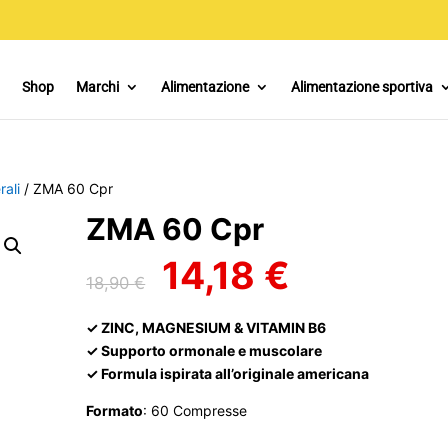
Shop
Marchi
Alimentazione
Alimentazione sportiva
rali
/ ZMA 60 Cpr
ZMA 60 Cpr
14,18
€
Il
Il
18,90
€
prezzo
prezzo
originale
attuale
✓ ZINC, MAGNESIUM & VITAMIN B6
era:
è:
✓ Supporto ormonale e muscolare
18,90 €.
14,18 €.
✓ Formula ispirata all’originale americana
Formato
: 60 Compresse