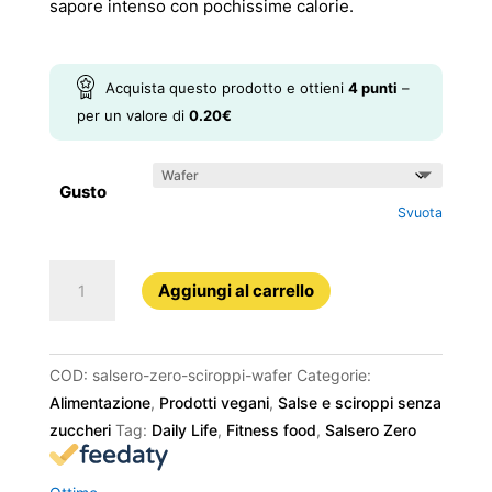
sapore intenso con pochissime calorie.
Acquista questo prodotto e ottieni
4
punti
–
per un valore di
0.20
€
Gusto
Svuota
Salsero
Aggiungi al carrello
Zero
Sciroppi
quantità
COD:
salsero-zero-sciroppi-wafer
Categorie:
Alimentazione
,
Prodotti vegani
,
Salse e sciroppi senza
zuccheri
Tag:
Daily Life
,
Fitness food
,
Salsero Zero