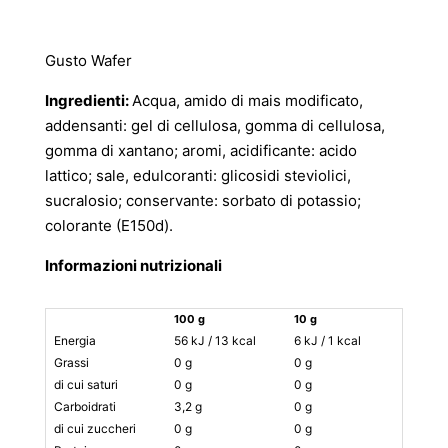
Gusto Wafer
Ingredienti:
Acqua, amido di mais modificato,
addensanti: gel di cellulosa, gomma di cellulosa,
gomma di xantano; aromi, acidificante: acido
lattico; sale, edulcoranti: glicosidi steviolici,
sucralosio; conservante: sorbato di potassio;
colorante (E150d).
Informazioni nutrizionali
100 g
10 g
AR°
Energia
56 kJ / 13 kcal
6 kJ / 1 kcal
0%
Grassi
0 g
0 g
0%
di cui saturi
0 g
0 g
0%
Carboidrati
3,2 g
0 g
0%
di cui zuccheri
0 g
0 g
0%