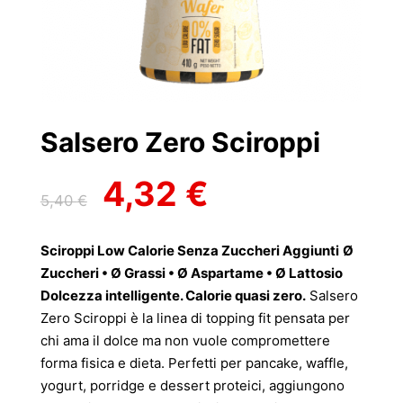
Salsero Zero Sciroppi
4,32
€
Il
Il
5,40
€
prezzo
prezzo
originale
attuale
Sciroppi Low Calorie Senza Zuccheri Aggiunti
Ø
era:
è:
Zuccheri • Ø Grassi • Ø Aspartame • Ø Lattosio
5,40 €.
4,32 €.
Dolcezza intelligente. Calorie quasi zero.
Salsero
Zero Sciroppi è la linea di topping fit pensata per
chi ama il dolce ma non vuole compromettere
forma fisica e dieta. Perfetti per pancake, waffle,
yogurt, porridge e dessert proteici, aggiungono