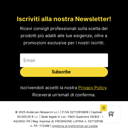
Iscriviti alla nostra Newsletter!
Ricevi consigli professionali sulla scelta dei
prodotti più adatti alle tue esigenze, oltre a
promozioni esclusive per i nostri iscritti.
Subscribe
Iscrivendoti accetti la nostra
Privacy Policy
.
Riceverai un'email di conferma.
0
© 2025 Anderson Research s.r.l. | P.IVA 02712910609 | Capitale Sociale
50.000,00 € i.v. | Sede legale in Loc. Filetti Superiore 55/BIS - 03031
AQUINO-FR | Reg. imprese di: FROSINONE-LATINA n. 02712910609 | REA
n. FR -172296 |
Aggiorna le preferenze sui cookie