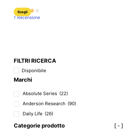
3,49 €.
2,79 €.
Questo
Scegli
1 Recensione
prodotto
ha
più
varianti.
Le
opzioni
FILTRI RICERCA
possono
Disponibile
essere
Marchi
scelte
nella
Absolute Series
(22)
pagina
del
Anderson Research
(90)
prodotto
Daily Life
(26)
Categorie prodotto
[ - ]