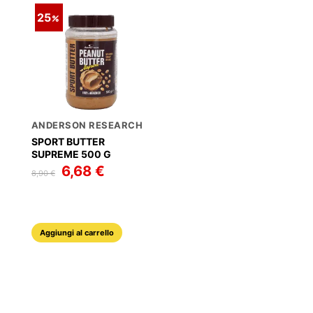
più
varianti.
25
varianti.
Le
Le
opzioni
opzioni
possono
possono
essere
essere
scelte
scelte
nella
ANDERSON RESEARCH
nella
pagina
SPORT BUTTER
pagina
SUPREME 500 G
del
Il
6,68
€
Il
del
prodotto
8,90
€
prezzo
prezzo
prodotto
originale
attuale
era:
è:
8,90 €.
6,68 €.
Aggiungi al carrello