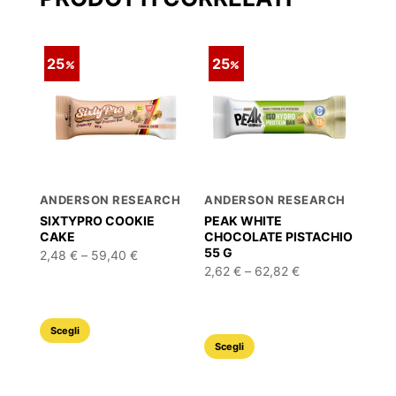
25
25
ANDERSON RESEARCH
ANDERSON RESEARCH
SIXTYPRO COOKIE
PEAK WHITE
CAKE
CHOCOLATE PISTACHIO
55 G
Fascia
2,48
€
–
59,40
€
di
Fascia
2,62
€
–
62,82
€
prezzo:
di
da
prezzo:
2,48 €
da
a
2,62 €
Questo
59,40 €
Scegli
a
Questo
62,82 €
Scegli
prodotto
prodotto
ha
ha
più