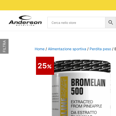
FILTRA
Home
/
Alimentazione sportiva
/
Perdita peso
/ 
25