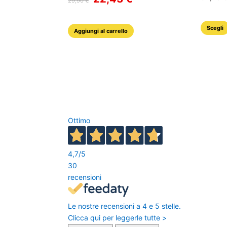
29,90
€
prezzo
prezzo
originale
attuale
era:
è:
29,90 €.
22,43 €.
Scegli
Aggiungi al carrello
Ottimo
4,7
/5
30
recensioni
Le nostre recensioni a 4 e 5 stelle.
Clicca qui per leggerle tutte >