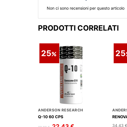
Non ci sono recensioni per questo articolo
PRODOTTI CORRELATI
25
25
ANDERSON RESEARCH
ANDER
Q-10 60 CPS
RENOVA
Il
22,43
€
Il
34,43