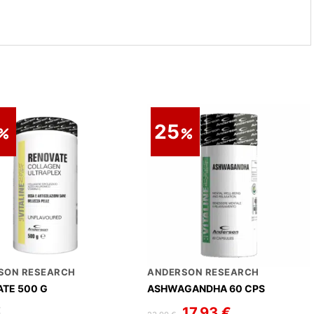
25
SON RESEARCH
ANDERSON RESEARCH
TE 500 G
ASHWAGANDHA 60 CPS
Il
17,93
€
Il
€