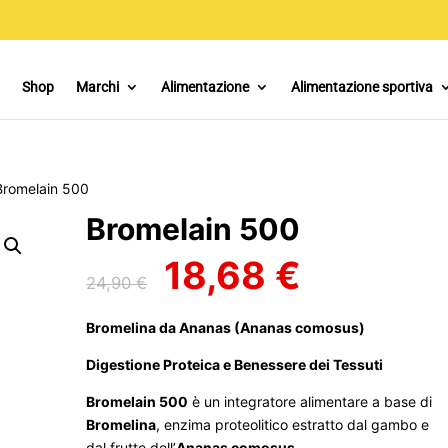
Shop
Marchi
Alimentazione
Alimentazione sportiva
Bromelain 500
Bromelain 500
18,68
€
Il
Il
24,90
€
prezzo
prezzo
originale
attuale
Bromelina da Ananas (Ananas comosus)
era:
è:
24,90 €.
18,68 €.
Digestione Proteica e Benessere dei Tessuti
Bromelain 500
è un integratore alimentare a base di
Bromelina
, enzima proteolitico estratto dal gambo e
dal frutto dell’
Ananas comosus
.