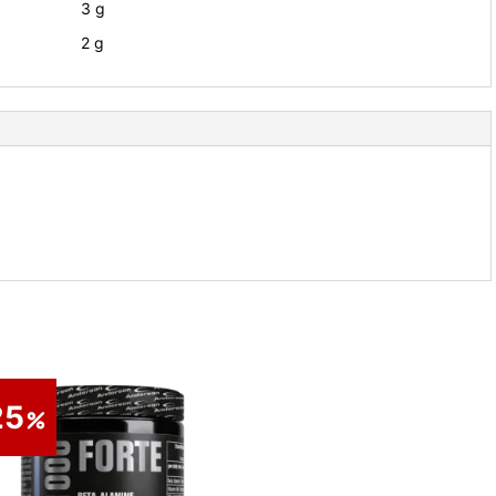
3 g
2 g
25