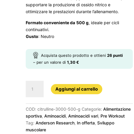
supportare la produzione di ossido nitrico e
ottimizzare le prestazioni durante l’allenamento.
Formato conveniente da
500 g
, ideale per cicli
continuativi.
Gusto
: Neutro
Acquista questo prodotto e ottieni
26
punti
– per un valore di
1,30
€
CITRULLINE
Aggiungi al carrello
3000
–
500
COD:
citrulline-3000-500-g
Categorie:
Alimentazione
g
sportiva
,
Aminoacidi
,
Aminoacidi vari
,
Pre Workout
quantità
Tag:
Anderson Research
,
In offerta
,
Sviluppo
muscolare