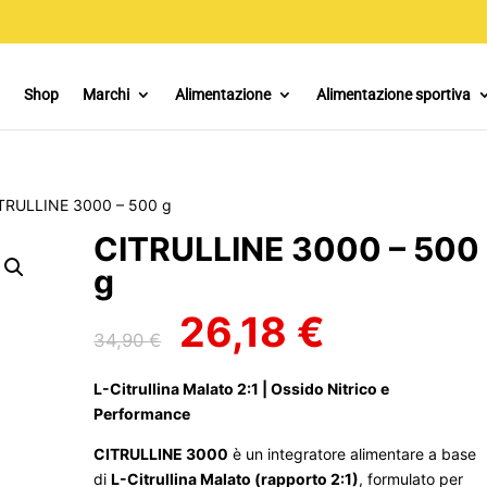
Shop
Marchi
Alimentazione
Alimentazione sportiva
TRULLINE 3000 – 500 g
CITRULLINE 3000 – 500
g
26,18
€
Il
Il
34,90
€
prezzo
prezzo
originale
attuale
L-Citrullina Malato 2:1 | Ossido Nitrico e
era:
è:
Performance
34,90 €.
26,18 €.
CITRULLINE 3000
è un integratore alimentare a base
di
L-Citrullina Malato (rapporto 2:1)
, formulato per