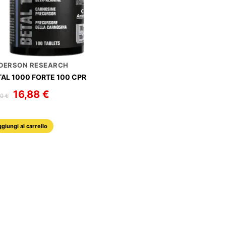
DERSON RESEARCH
TAL 1000 FORTE 100 CPR
Il
16,88
€
Il
50
€
prezzo
prezzo
originale
attuale
era:
è:
22,50 €.
16,88 €.
giungi al carrello