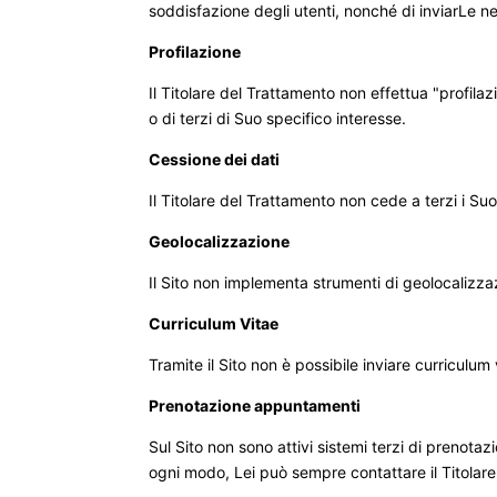
soddisfazione degli utenti, nonché di inviarLe ne
Profilazione
Il Titolare del Trattamento non effettua "profilaz
o di terzi di Suo specifico interesse.
Cessione dei dati
Il Titolare del Trattamento non cede a terzi i Suo
Geolocalizzazione
Il Sito non implementa strumenti di geolocalizzazi
Curriculum Vitae
Tramite il Sito non è possibile inviare curriculum 
Prenotazione appuntamenti
Sul Sito non sono attivi sistemi terzi di prenotaz
ogni modo, Lei può sempre contattare il Titolare 