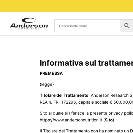
Informativa sul trattamen
PREMESSA
{legge}
Titolare del Trattamento
: Anderson Research S.
REA n. FR -172296, capitale sociale € 50.000,0
Sito al quale si riferisce la presente privacy pol
https://www.andersonnutrition.it (
Sito
).
Il Titolare del Trattamento non ha nominato un DP