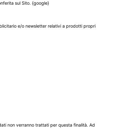
nferita sul Sito. {google}
icitario e/o newsletter relativi a prodotti propri
dati non verranno trattati per questa finalità. Ad