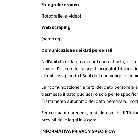
Fotografie e video
{fotografie-e-video}
Web scraping
{scraping}
Comunicazione dei dati personali
Nell'ambito della propria ordinaria attività, il T
trovare l'elenco dei soggetti ai quali il Titolare 
alcuni casi quando i Suoi dati non vengono comun
La "comunicazione" a terzi del dato personale è d
trasmesso il dato può usarlo solo per le specifich
Trattamento autonomo del dato personale. Inoltre
Fermo quanto precede, resta inteso che il Titola
previsti dalle leggi in vigore.
INFORMATIVA PRIVACY SPECIFICA