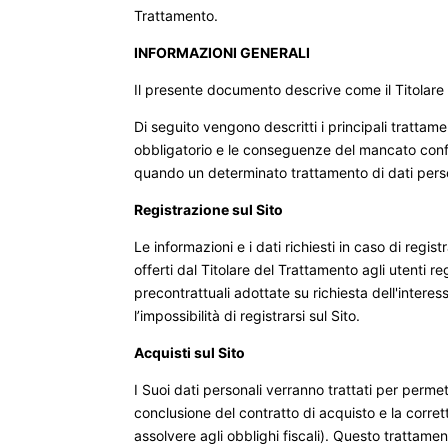
Trattamento.
INFORMAZIONI GENERALI
Il presente documento descrive come il Titolare de
Di seguito vengono descritti i principali trattame
obbligatorio e le conseguenze del mancato confer
quando un determinato trattamento di dati perso
Registrazione sul Sito
Le informazioni e i dati richiesti in caso di regis
offerti dal Titolare del Trattamento agli utenti r
precontrattuali adottate su richiesta dell'interess
l’impossibilità di registrarsi sul Sito.
Acquisti sul Sito
I Suoi dati personali verranno trattati per permet
conclusione del contratto di acquisto e la corre
assolvere agli obblighi fiscali). Questo trattame