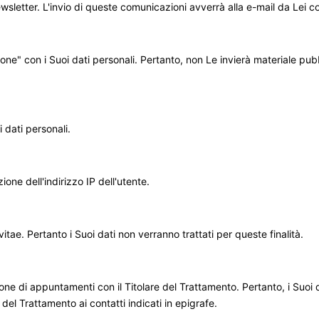
wsletter. L'invio di queste comunicazioni avverrà alla e-mail da Lei co
ione" con i Suoi dati personali. Pertanto, non Le invierà materiale pubbl
i dati personali.
one dell'indirizzo IP dell'utente.
vitae. Pertanto i Suoi dati non verranno trattati per queste finalità.
ione di appuntamenti con il Titolare del Trattamento. Pertanto, i Suoi 
del Trattamento ai contatti indicati in epigrafe.