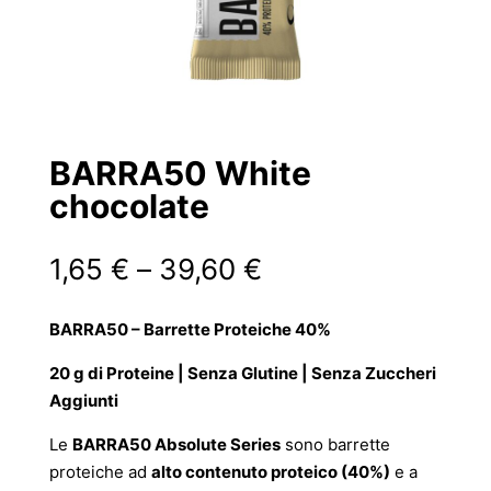
BARRA50 White
chocolate
Fascia
1,65
€
–
39,60
€
di
prezzo:
BARRA50 – Barrette Proteiche 40%
da
1,65 €
20 g di Proteine | Senza Glutine | Senza Zuccheri
a
Aggiunti
39,60 €
Le
BARRA50 Absolute Series
sono barrette
proteiche ad
alto contenuto proteico (40%)
e a