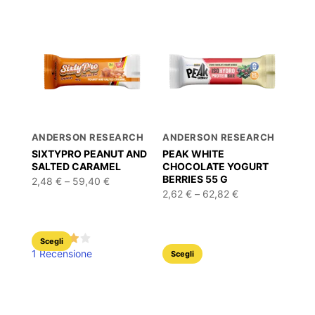
ANDERSON RESEARCH
ANDERSON RESEARCH
SIXTYPRO PEANUT AND
PEAK WHITE
SALTED CARAMEL
CHOCOLATE YOGURT
BERRIES 55 G
Fascia
2,48
€
–
59,40
€
di
Fascia
2,62
€
–
62,82
€
prezzo:
di
da
prezzo:
2,48 €
da
a
2,62 €
Questo
59,40 €
Scegli
a
Questo
62,82 €
1 Recensione
Scegli
prodotto
prodotto
ha
ha
più
più
varianti.