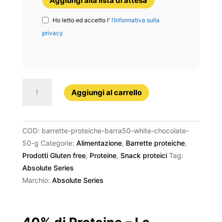
Aggiungi alla lista di attesa
Ho letto ed accetto l'
l’Informativa sulla
privacy
BARRA50
Aggiungi al carrello
White
chocolate
quantità
COD:
barrette-proteiche-barra50-white-chocolate-
50-g
Categorie:
Alimentazione
,
Barrette proteiche
,
Prodotti Gluten free
,
Proteine
,
Snack proteici
Tag:
Absolute Series
Marchio:
Absolute Series