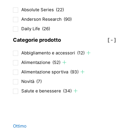
possono
Absolute Series
(22)
essere
Anderson Research
(90)
scelte
nella
Daily Life
(26)
pagina
Categorie prodotto
[ - ]
del
prodotto
Abbigliamento e accessori
(12)
Alimentazione
(52)
Alimentazione sportiva
(93)
Novità
(7)
Salute e benessere
(34)
Ottimo