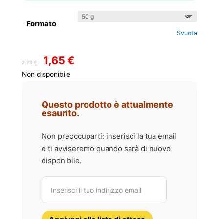
Formato
Svuota
1,65
€
Il
Il
2,20
€
prezzo
prezzo
Non disponibile
originale
attuale
era:
è:
Questo prodotto è attualmente
2,20 €.
1,65 €.
esaurito.
Non preoccuparti: inserisci la tua email
e ti avviseremo quando sarà di nuovo
disponibile.