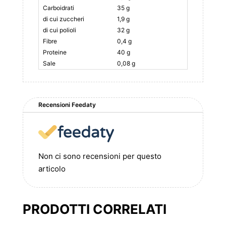
Carboidrati
35 g
di cui zuccheri
1,9 g
di cui polioli
32 g
Fibre
0,4 g
Proteine
40 g
Sale
0,08 g
Recensioni Feedaty
Non ci sono recensioni per questo
articolo
PRODOTTI CORRELATI