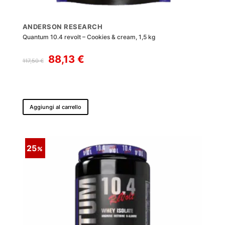
ANDERSON RESEARCH
Quantum 10.4 revolt – Cookies & cream, 1,5 kg
Il
Il
88,13
€
117,50
€
prezzo
prezzo
originale
attuale
era:
è:
117,50 €.
88,13 €.
Aggiungi al carrello
25