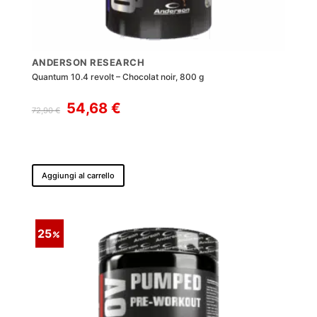
ANDERSON RESEARCH
Quantum 10.4 revolt – Chocolat noir, 800 g
Il
Il
54,68
€
72,90
€
prezzo
prezzo
originale
attuale
era:
è:
72,90 €.
54,68 €.
Aggiungi al carrello
25