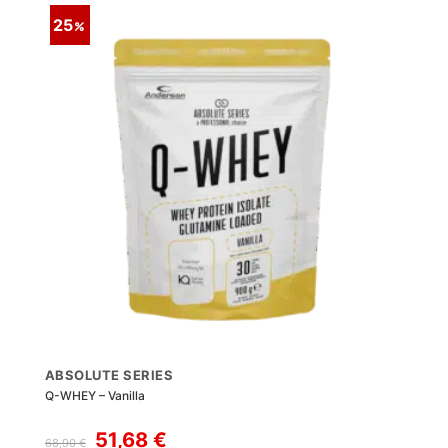
25
ABSOLUTE SERIES
Q-WHEY – Vanilla
Il
Il
51,68
€
68,90
€