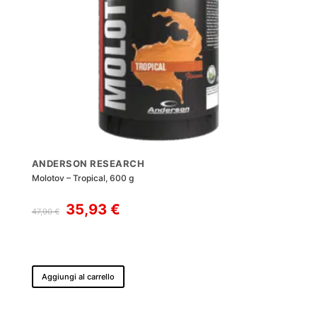
ANDERSON RESEARCH
Molotov – Tropical, 600 g
Il
Il
35,93
€
47,90
€
prezzo
prezzo
originale
attuale
era:
è:
47,90 €.
35,93 €.
Aggiungi al carrello