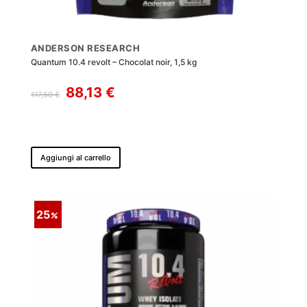
ANDERSON RESEARCH
Quantum 10.4 revolt – Chocolat noir, 1,5 kg
Il
Il
88,13
€
117,50
€
prezzo
prezzo
originale
attuale
era:
è:
117,50 €.
88,13 €.
Aggiungi al carrello
25