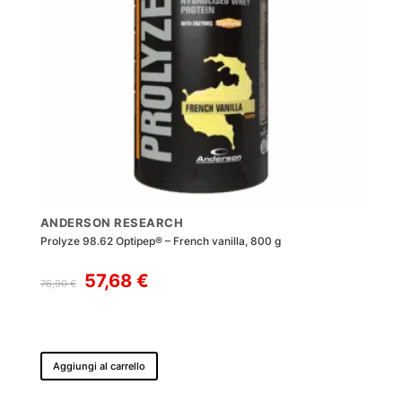
ANDERSON RESEARCH
Prolyze 98.62 Optipep® – French vanilla, 800 g
Il
Il
57,68
€
76,90
€
prezzo
prezzo
originale
attuale
era:
è:
76,90 €.
57,68 €.
Aggiungi al carrello