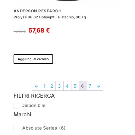
ANDERSON RESEARCH
Prolyze 98.62 Optipep® – Pistachio, 800 g
Il
Il
57,68
€
76,90
€
prezzo
prezzo
originale
attuale
era:
è:
76,90 €.
57,68 €.
Aggiungi al carrello
←
1
2
3
4
5
6
7
→
FILTRI RICERCA
Disponibile
Marchi
Absolute Series
(6)