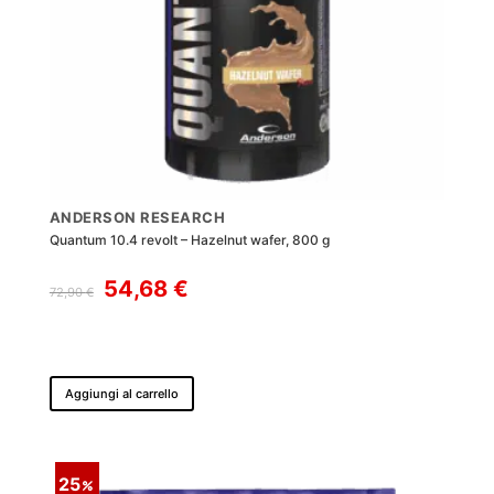
ANDERSON RESEARCH
Quantum 10.4 revolt – Hazelnut wafer, 800 g
Il
Il
54,68
€
72,90
€
prezzo
prezzo
originale
attuale
era:
è:
72,90 €.
54,68 €.
Aggiungi al carrello
25