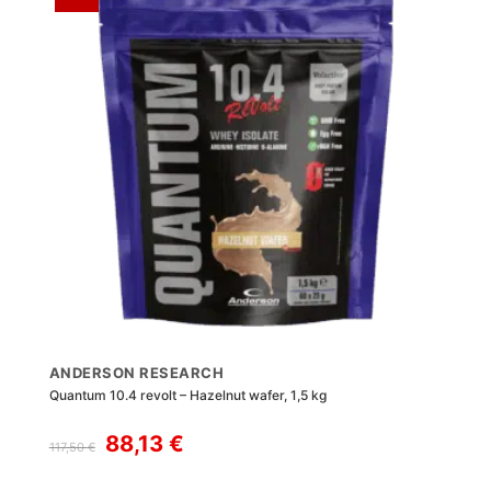
ANDERSON RESEARCH
Quantum 10.4 revolt – Hazelnut wafer, 1,5 kg
Il
Il
88,13
€
117,50
€
prezzo
prezzo
originale
attuale