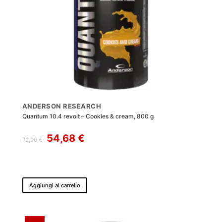
ANDERSON RESEARCH
Quantum 10.4 revolt – Cookies & cream, 800 g
Il
Il
54,68
€
72,90
€
prezzo
prezzo
originale
attuale
era:
è:
72,90 €.
54,68 €.
Aggiungi al carrello