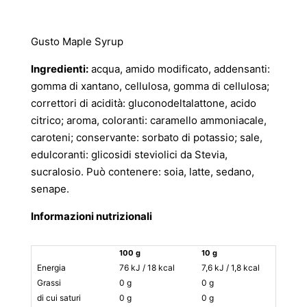
Gusto Maple Syrup
Ingredienti:
acqua, amido modificato, addensanti:
gomma di xantano, cellulosa, gomma di cellulosa;
correttori di acidità: gluconodeltalattone, acido
citrico; aroma, coloranti: caramello ammoniacale,
caroteni; conservante: sorbato di potassio; sale,
edulcoranti: glicosidi steviolici da Stevia,
sucralosio. Può contenere: soia, latte, sedano,
senape.
Informazioni nutrizionali
100 g
10 g
AR*
Energia
76 kJ / 18 kcal
7,6 kJ / 1,8 kcal
0%
Grassi
0 g
0 g
0%
di cui saturi
0 g
0 g
0%