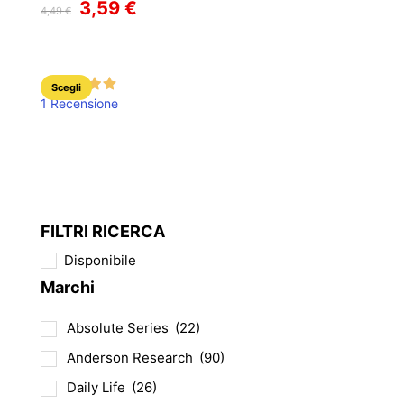
Il
3,59
€
Il
4,49
€
prezzo
prezzo
originale
attuale
era:
è:
4,49 €.
3,59 €.
Questo
Scegli
1 Recensione
prodotto
ha
più
varianti.
Le
opzioni
FILTRI RICERCA
possono
Disponibile
essere
Marchi
scelte
nella
Absolute Series
(22)
pagina
del
Anderson Research
(90)
prodotto
Daily Life
(26)