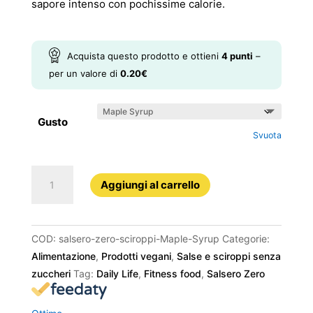
sapore intenso con pochissime calorie.
Acquista questo prodotto e ottieni
4
punti
–
per un valore di
0.20
€
Gusto
Svuota
Salsero
Aggiungi al carrello
Zero
Sciroppi
quantità
COD:
salsero-zero-sciroppi-Maple-Syrup
Categorie:
Alimentazione
,
Prodotti vegani
,
Salse e sciroppi senza
zuccheri
Tag:
Daily Life
,
Fitness food
,
Salsero Zero