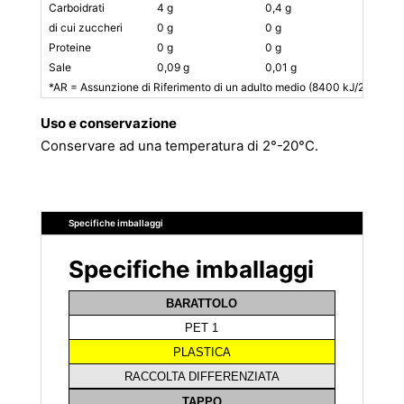
Carboidrati
4 g
0,4 g
0%
di cui zuccheri
0 g
0 g
0%
Proteine
0 g
0 g
0%
Sale
0,09 g
0,01 g
0%
*AR = Assunzione di Riferimento di un adulto medio (8400 kJ/2000 kca
Uso e conservazione
Conservare ad una temperatura di 2°-20°C.
Specifiche imballaggi
Specifiche imballaggi
BARATTOLO
PET 1
PLASTICA
RACCOLTA DIFFERENZIATA
TAPPO