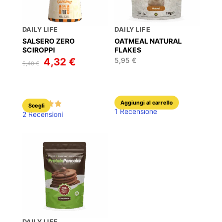
DAILY LIFE
DAILY LIFE
SALSERO ZERO
OATMEAL NATURAL
SCIROPPI
FLAKES
Il
4,32
€
Il
5,95
€
5,40
€
prezzo
prezzo
originale
attuale
era:
è:
5,40 €.
4,32 €.
Aggiungi al carrello
Questo
Scegli
1 Recensione
2 Recensioni
prodotto
ha
più
varianti.
Le
opzioni
possono
essere
scelte
DAILY LIFE