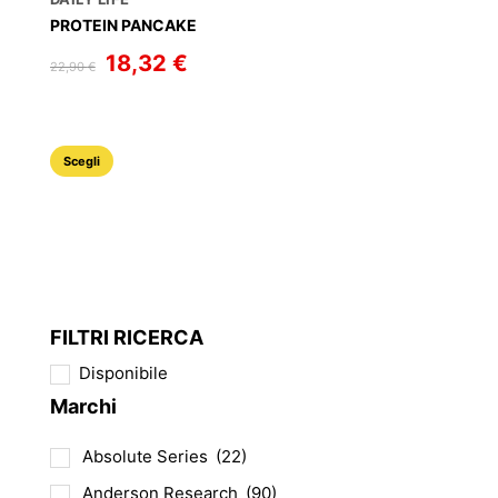
nella
PROTEIN PANCAKE
pagina
Il
18,32
€
Il
del
22,90
€
prezzo
prezzo
originale
attuale
prodotto
era:
è:
22,90 €.
18,32 €.
Questo
Scegli
prodotto
ha
più
varianti.
Le
opzioni
FILTRI RICERCA
possono
Disponibile
essere
Marchi
scelte
nella
Absolute Series
(22)
pagina
del
Anderson Research
(90)