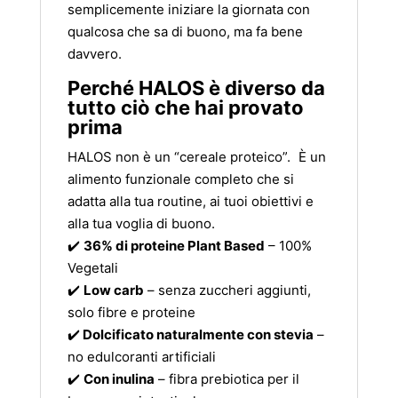
semplicemente iniziare la giornata con
qualcosa che sa di buono, ma fa bene
davvero.
Perché HALOS è diverso da
tutto ciò che hai provato
prima
HALOS non è un “cereale proteico”. È un
alimento funzionale completo che si
adatta alla tua routine, ai tuoi obiettivi e
alla tua voglia di buono.
✔️
36% di proteine Plant Based
– 100%
Vegetali
✔️
Low carb
– senza zuccheri aggiunti,
solo fibre e proteine
✔️
Dolcificato naturalmente con stevia
–
no edulcoranti artificiali
✔️
Con inulina
– fibra prebiotica per il