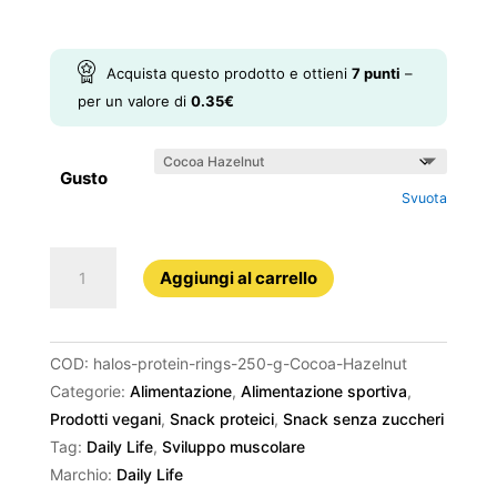
Acquista questo prodotto e ottieni
7
punti
–
per un valore di
0.35
€
Gusto
Svuota
HALOS
Aggiungi al carrello
PROTEIN
RINGS
–
COD:
halos-protein-rings-250-g-Cocoa-Hazelnut
250
Categorie:
Alimentazione
,
Alimentazione sportiva
,
g
Prodotti vegani
,
Snack proteici
,
Snack senza zuccheri
quantità
Tag:
Daily Life
,
Sviluppo muscolare
Marchio:
Daily Life