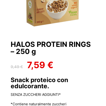
HALOS PROTEIN RINGS
– 250 g
7,59
€
Il
Il
9,49
€
prezzo
prezzo
originale
attuale
Snack proteico con
era:
è:
edulcorante.
9,49 €.
7,59 €.
SENZA ZUCCHERI AGGIUNTI*
*Contiene naturalmente zuccheri