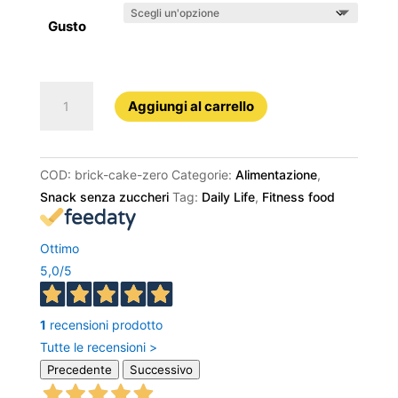
Gusto
Brick
Aggiungi al carrello
Cake
Zero
quantità
COD:
brick-cake-zero
Categorie:
Alimentazione
,
Snack senza zuccheri
Tag:
Daily Life
,
Fitness food
Ottimo
5,0
/5
1
recensioni prodotto
Tutte le recensioni >
Precedente
Successivo