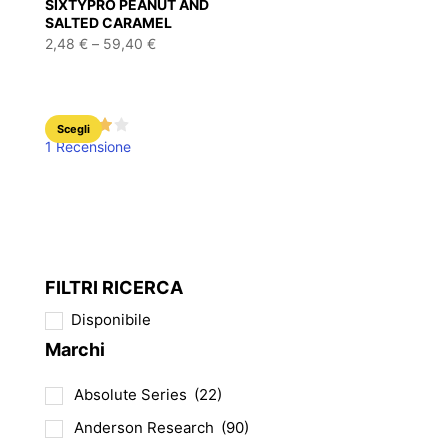
SIXTYPRO PEANUT AND
pagina
pagina
SALTED CARAMEL
Fascia
del
del
2,48
€
–
59,40
€
di
prodotto
prodotto
prezzo:
da
2,48 €
a
Questo
59,40 €
Scegli
1 Recensione
prodotto
ha
più
varianti.
Le
opzioni
FILTRI RICERCA
possono
Disponibile
essere
Marchi
scelte
nella
Absolute Series
(22)
pagina
del
Anderson Research
(90)