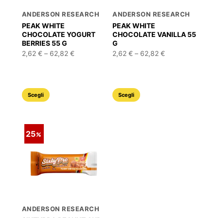
ANDERSON RESEARCH
ANDERSON RESEARCH
PEAK WHITE
PEAK WHITE
CHOCOLATE YOGURT
CHOCOLATE VANILLA 55
BERRIES 55 G
G
Fascia
Fascia
2,62
€
–
62,82
€
2,62
€
–
62,82
€
di
di
prezzo:
prezzo:
da
da
2,62 €
2,62 €
a
a
Questo
Questo
62,82 €
62,82 €
Scegli
Scegli
prodotto
prodotto
ha
ha
più
più
25
varianti.
varianti.
Le
Le
opzioni
opzioni
possono
possono
essere
essere
scelte
scelte
ANDERSON RESEARCH
nella
nella