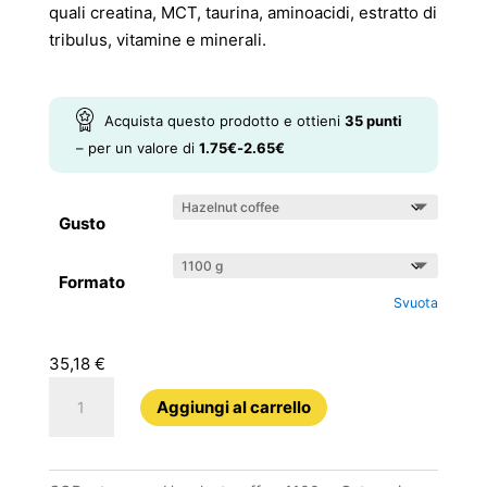
a
quali creatina, MCT, taurina, aminoacidi, estratto di
53,63 €
tribulus, vitamine e minerali.
Acquista questo prodotto e ottieni
35
punti
– per un valore di
1.75
€
-
2.65
€
Gusto
Formato
Svuota
35,18
€
Xtramass
Aggiungi al carrello
quantità