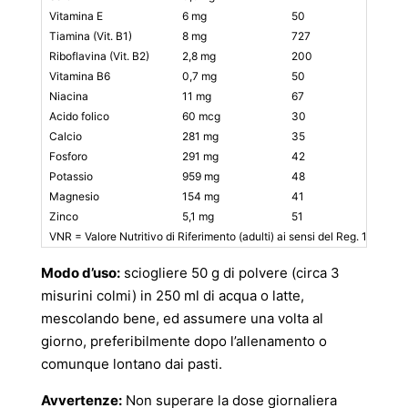
Vitamina E
6 mg
50
3
Tiamina (Vit. B1)
8 mg
727
4
Riboflavina (Vit. B2)
2,8 mg
200
1
Vitamina B6
0,7 mg
50
0
Niacina
11 mg
67
5
Acido folico
60 mcg
30
3
Calcio
281 mg
35
1
Fosforo
291 mg
42
1
Potassio
959 mg
48
4
Magnesio
154 mg
41
7
Zinco
5,1 mg
51
2
VNR = Valore Nutritivo di Riferimento (adulti) ai sensi del Reg. 1169/20
Modo d’uso:
sciogliere 50 g di polvere (circa 3
misurini colmi) in 250 ml di acqua o latte,
mescolando bene, ed assumere una volta al
giorno, preferibilmente dopo l’allenamento o
comunque lontano dai pasti.
Avvertenze:
Non superare la dose giornaliera