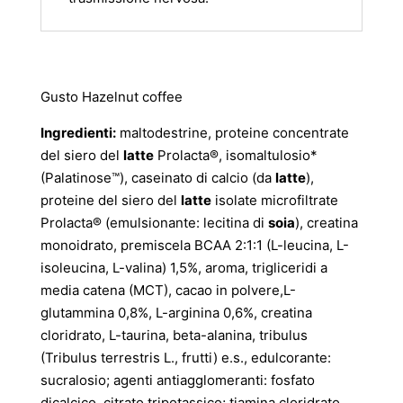
Gusto Hazelnut coffee
Ingredienti:
maltodestrine, proteine concentrate
del siero del
latte
Prolacta®, isomaltulosio*
(Palatinose™), caseinato di calcio (da
latte
),
proteine del siero del
latte
isolate microfiltrate
Prolacta® (emulsionante: lecitina di
soia
), creatina
monoidrato, premiscela BCAA 2:1:1 (L-leucina, L-
isoleucina, L-valina) 1,5%, aroma, trigliceridi a
media catena (MCT), cacao in polvere,L-
glutammina 0,8%, L-arginina 0,6%, creatina
cloridrato, L-taurina, beta-alanina, tribulus
(Tribulus terrestris L., frutti) e.s., edulcorante:
sucralosio; agenti antiagglomeranti: fosfato
dicalcico, citrato tripotassico; tiamina cloridrato