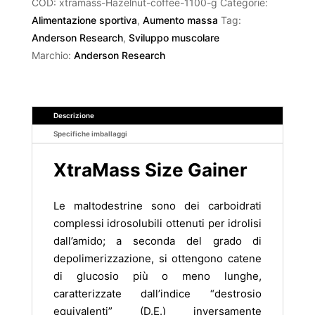
COD:
xtramass-Hazelnut-coffee-1100-g
Categorie:
Alimentazione sportiva
,
Aumento massa
Tag:
Anderson Research
,
Sviluppo muscolare
Marchio:
Anderson Research
Descrizione
Specifiche imballaggi
XtraMass Size Gainer
Le maltodestrine sono dei carboidrati
complessi idrosolubili ottenuti per idrolisi
dall’amido; a seconda del grado di
depolimerizzazione, si ottengono catene
di glucosio più o meno lunghe,
caratterizzate dall’indice “destrosio
equivalenti” (D.E.) inversamente