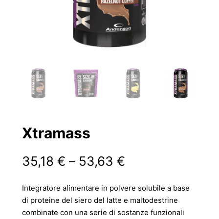
Xtramass
Fascia
35,18
€
–
53,63
€
di
prezzo:
Integratore alimentare in polvere solubile a base
da
di proteine del siero del latte e maltodestrine
35,18 €
combinate con una serie di sostanze funzionali