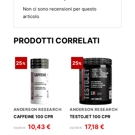
Non ci sono recensioni per questo
articolo
PRODOTTI CORRELATI
25
25
ANDERSON RESEARCH
ANDERSON RESEARCH
CAFFEINE 100 CPR
TESTOJET 100 CPR
Il
10,43
€
Il
Il
17,18
€
Il
13,90
€
22,90
€
prezzo
prezzo
prezzo
prezzo
originale
attuale
originale
attuale