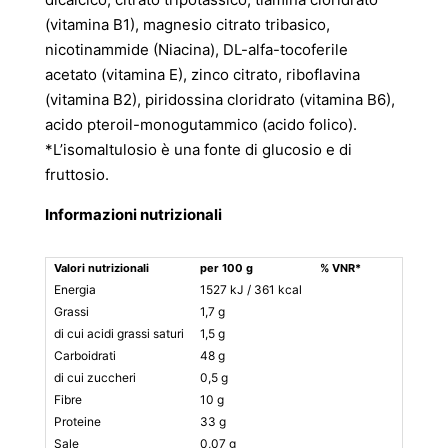
(vitamina B1), magnesio citrato tribasico,
nicotinammide (Niacina), DL-alfa-tocoferile
acetato (vitamina E), zinco citrato, riboflavina
(vitamina B2), piridossina cloridrato (vitamina B6),
acido pteroil-monogutammico (acido folico).
*L’isomaltulosio è una fonte di glucosio e di
fruttosio.
Informazioni nutrizionali
Valori nutrizionali
per 100 g
% VNR*
p
Energia
1527 kJ / 361 kcal
7
Grassi
1,7 g
0
di cui acidi grassi saturi
1,5 g
0
Carboidrati
48 g
2
di cui zuccheri
0,5 g
0
Fibre
10 g
5
Proteine
33 g
1
Sale
0,07 g
0