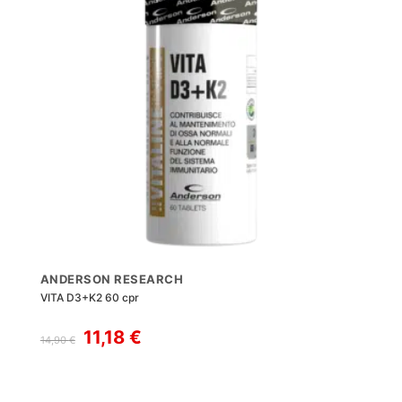
ANDERSON RESEARCH
VITA D3+K2 60 cpr
Il
Il
11,18
€
14,90
€
prezzo
prezzo
originale
attuale
era:
è: