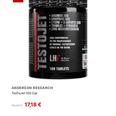
ANDERSON RESEARCH
TesToJet 100 Cpr
Il
Il
17,18
€
22,90
€
prezzo
prezzo
originale
attuale