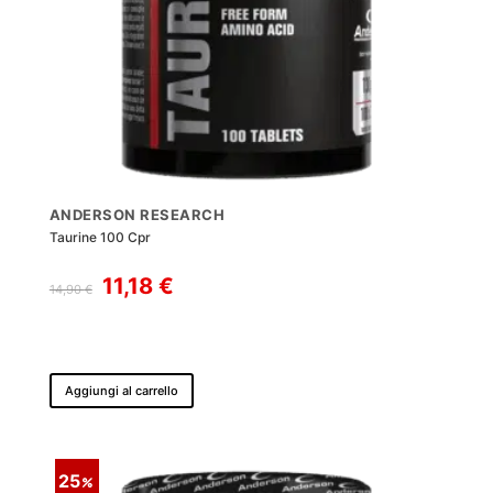
ANDERSON RESEARCH
Taurine 100 Cpr
Il
Il
11,18
€
14,90
€
prezzo
prezzo
originale
attuale
era:
è:
14,90 €.
11,18 €.
Aggiungi al carrello
25