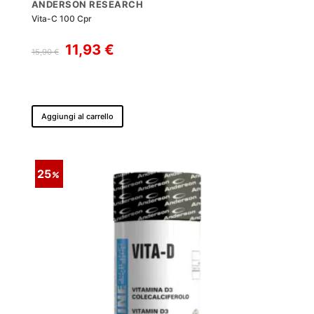
ANDERSON RESEARCH
Vita-C 100 Cpr
Il
Il
11,93
€
15,90
€
prezzo
prezzo
originale
attuale
era:
è:
15,90 €.
11,93 €.
Aggiungi al carrello
25