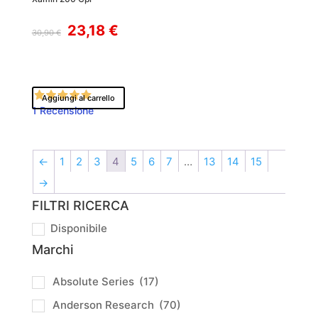
Il
Il
23,18
€
30,90
€
prezzo
prezzo
originale
attuale
era:
è:
30,90 €.
23,18 €.
Aggiungi al carrello
1 Recensione
←
1
2
3
4
5
6
7
…
13
14
15
→
FILTRI RICERCA
Disponibile
Marchi
Absolute Series
(17)
Anderson Research
(70)