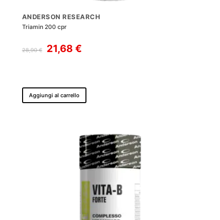
ANDERSON RESEARCH
Triamin 200 cpr
Il
Il
21,68
€
28,90
€
prezzo
prezzo
originale
attuale
era:
è:
28,90 €.
21,68 €.
Aggiungi al carrello