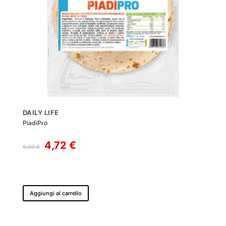
DAILY LIFE
PiadìPro
Il
Il
4,72
€
5,90
€
prezzo
prezzo
originale
attuale
era:
è:
5,90 €.
4,72 €.
Aggiungi al carrello