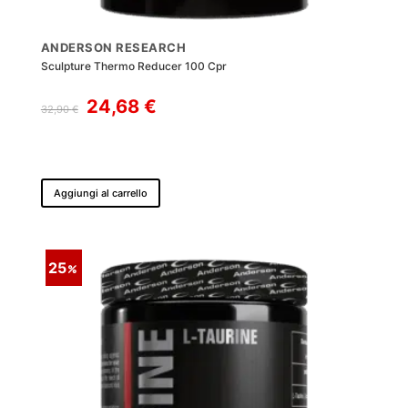
ANDERSON RESEARCH
Sculpture Thermo Reducer 100 Cpr
Il
Il
24,68
€
32,90
€
prezzo
prezzo
originale
attuale
era:
è:
32,90 €.
24,68 €.
Aggiungi al carrello
25